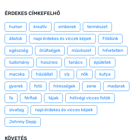
ÉRDEKES CÍMKEFELHŐ
humor
kreatív
emberek
természet
állatok
napi érdekes és viccek képek
Földünk
egészség
őrültségek
művészet
hihetetlen
tudomány
hasznos
tanács
épületek
macska
háziállat
víz
nők
kutya
gyerek
fotó
hírességek
zene
madarak
fa
férfiak
tájak
hétvégi vicces fotók
sivatag
napi érdekes és vicces képek
Johnny Depp
KÖVETÉS