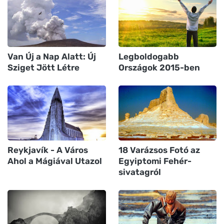
Van Új a Nap Alatt: Új
Legboldogabb
Sziget Jött Létre
Országok 2015-ben
Reykjavík - A Város
18 Varázsos Fotó az
Ahol a Mágiával Utazol
Egyiptomi Fehér-
sivatagról