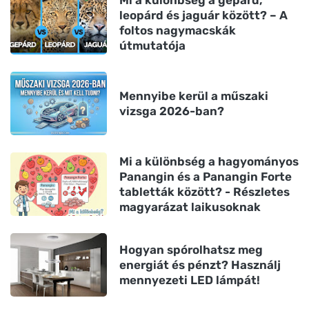
leopárd és jaguár között? – A
foltos nagymacskák
útmutatója
Mennyibe kerül a műszaki
vizsga 2026-ban?
Mi a különbség a hagyományos
Panangin és a Panangin Forte
tabletták között? - Részletes
magyarázat laikusoknak
Hogyan spórolhatsz meg
energiát és pénzt? Használj
mennyezeti LED lámpát!