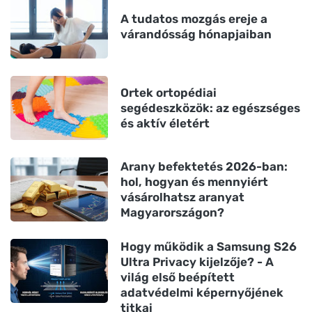
A tudatos mozgás ereje a
várandósság hónapjaiban
Ortek ortopédiai
segédeszközök: az egészséges
és aktív életért
Arany befektetés 2026-ban:
hol, hogyan és mennyiért
vásárolhatsz aranyat
Magyarországon?
Hogy működik a Samsung S26
Ultra Privacy kijelzője? - A
világ első beépített
adatvédelmi képernyőjének
titkai