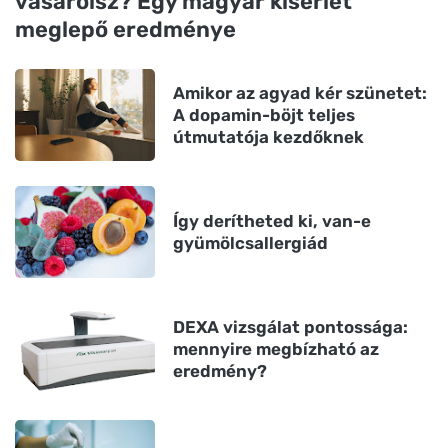
vásárolsz? Egy magyar kísérlet
meglepő eredménye
Amikor az agyad kér szünetet:
A dopamin-böjt teljes
útmutatója kezdőknek
Így derítheted ki, van-e
gyümölcsallergiád
DEXA vizsgálat pontossága:
mennyire megbízható az
eredmény?