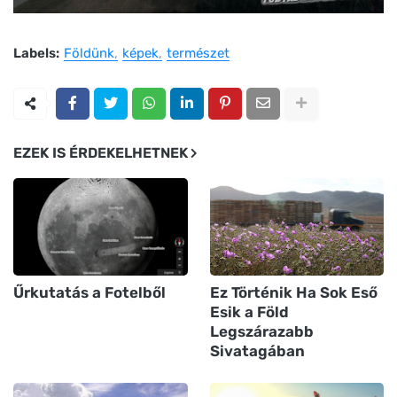
Labels:
Földünk
képek
természet
EZEK IS ÉRDEKELHETNEK
Űrkutatás a Fotelből
Ez Történik Ha Sok Eső
Esik a Föld
Legszárazabb
Sivatagában