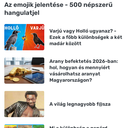
Az emojik jelentése - 500 népszerű
hangulatjel
Varjú vagy Holló ugyanaz? -
Ezek a főbb különbségek a két
madár között
Arany befektetés 2026-ban:
hol, hogyan és mennyiért
vásárolhatsz aranyat
Magyarországon?
A világ legnagyobb f@sza
Mi a különbség a gepárd,