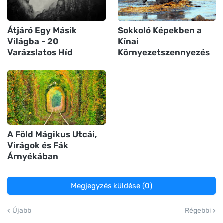
Átjáró Egy Másik
Sokkoló Képekben a
Világba - 20
Kínai
Varázslatos Híd
Környezetszennyezés
A Föld Mágikus Utcái,
Virágok és Fák
Árnyékában
Megjegyzés küldése (0)
Újabb
Régebbi