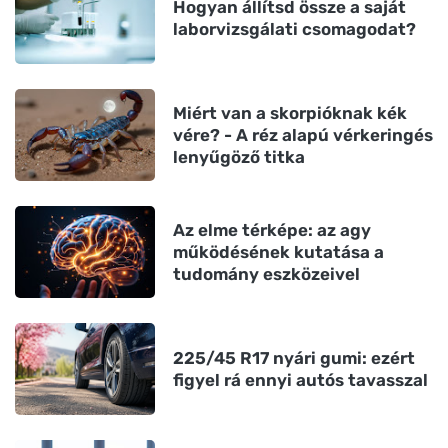
Hogyan állítsd össze a saját
laborvizsgálati csomagodat?
Miért van a skorpióknak kék
vére? - A réz alapú vérkeringés
lenyűgöző titka
Az elme térképe: az agy
működésének kutatása a
tudomány eszközeivel
225/45 R17 nyári gumi: ezért
figyel rá ennyi autós tavasszal