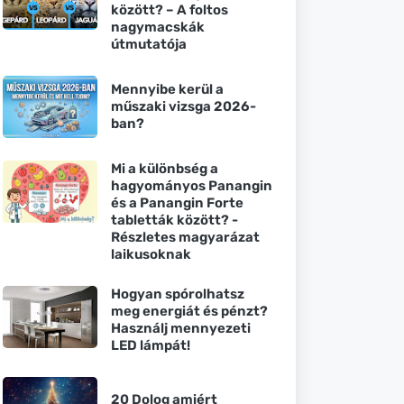
között? – A foltos
nagymacskák
útmutatója
Mennyibe kerül a
műszaki vizsga 2026-
ban?
Mi a különbség a
hagyományos Panangin
és a Panangin Forte
tabletták között? -
Részletes magyarázat
laikusoknak
Hogyan spórolhatsz
meg energiát és pénzt?
Használj mennyezeti
LED lámpát!
20 Dolog amiért