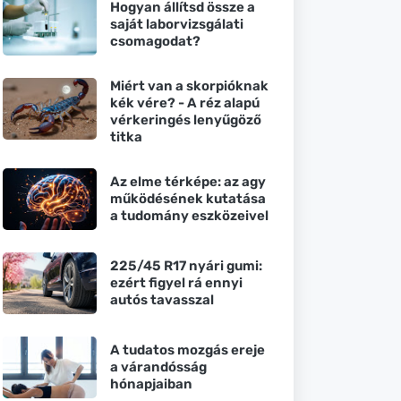
Hogyan állítsd össze a
saját laborvizsgálati
csomagodat?
Miért van a skorpióknak
kék vére? - A réz alapú
vérkeringés lenyűgöző
titka
Az elme térképe: az agy
működésének kutatása
a tudomány eszközeivel
225/45 R17 nyári gumi:
ezért figyel rá ennyi
autós tavasszal
A tudatos mozgás ereje
a várandósság
hónapjaiban