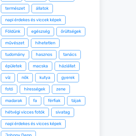
természet
állatok
napi érdekes és viccek képek
Földünk
egészség
őrültségek
művészet
hihetetlen
tudomány
hasznos
tanács
épületek
macska
háziállat
víz
nők
kutya
gyerek
fotó
hírességek
zene
madarak
fa
férfiak
tájak
hétvégi vicces fotók
sivatag
napi érdekes és vicces képek
Johnny Depp