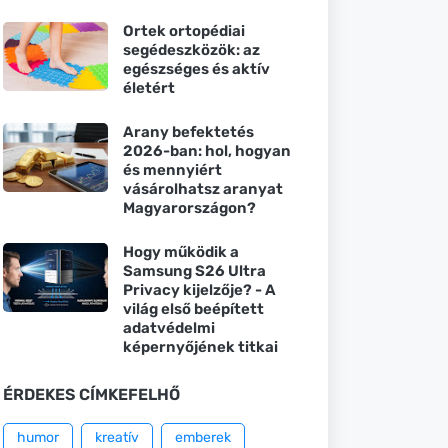
Ortek ortopédiai
segédeszközök: az
egészséges és aktív
életért
Arany befektetés
2026-ban: hol, hogyan
és mennyiért
vásárolhatsz aranyat
Magyarországon?
Hogy működik a
Samsung S26 Ultra
Privacy kijelzője? - A
világ első beépített
adatvédelmi
képernyőjének titkai
ÉRDEKES CÍMKEFELHŐ
humor
kreatív
emberek