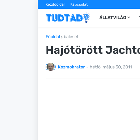
Kezdőoldal
Kapcsolat
ÁLLATVILÁG
Főoldal
baleset
Hajótörött Jacht
Kozmokrator
-
hétfő, május 30, 2011