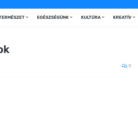
TERMÉSZET
EGÉSZSÉGÜNK
KULTÚRA
KREATÍV
ok
0