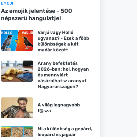
EMOJI
Az emojik jelentése - 500
népszerű hangulatjel
Varjú vagy Holló
ugyanaz? - Ezek a főbb
különbségek a két
madár között
Arany befektetés
2026-ban: hol, hogyan
és mennyiért
vásárolhatsz aranyat
Magyarországon?
A világ legnagyobb
f@sza
Mi a különbség a gepárd,
leopárd és jaguár