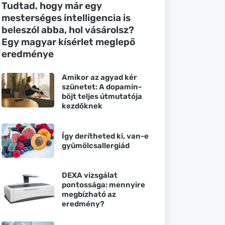
Tudtad, hogy már egy
mesterséges intelligencia is
beleszól abba, hol vásárolsz?
Egy magyar kísérlet meglepő
eredménye
Amikor az agyad kér
szünetet: A dopamin-
böjt teljes útmutatója
kezdőknek
Így derítheted ki, van-e
gyümölcsallergiád
DEXA vizsgálat
pontossága: mennyire
megbízható az
eredmény?