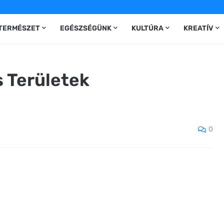
TERMÉSZET
EGÉSZSÉGÜNK
KULTÚRA
KREATÍV
s Területek
0