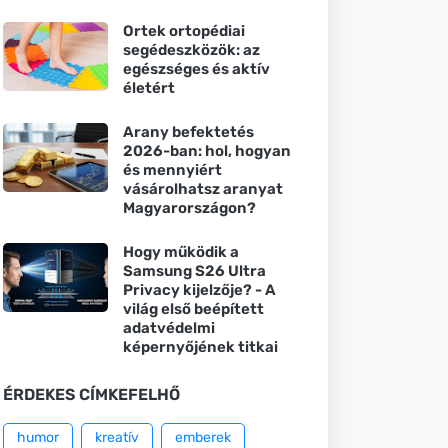
Ortek ortopédiai
segédeszközök: az
egészséges és aktív
életért
Arany befektetés
2026-ban: hol, hogyan
és mennyiért
vásárolhatsz aranyat
Magyarországon?
Hogy működik a
Samsung S26 Ultra
Privacy kijelzője? - A
világ első beépített
adatvédelmi
képernyőjének titkai
ÉRDEKES CÍMKEFELHŐ
humor
kreatív
emberek