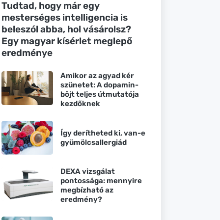
Tudtad, hogy már egy
mesterséges intelligencia is
beleszól abba, hol vásárolsz?
Egy magyar kísérlet meglepő
eredménye
Amikor az agyad kér
szünetet: A dopamin-
böjt teljes útmutatója
kezdőknek
Így derítheted ki, van-e
gyümölcsallergiád
DEXA vizsgálat
pontossága: mennyire
megbízható az
eredmény?