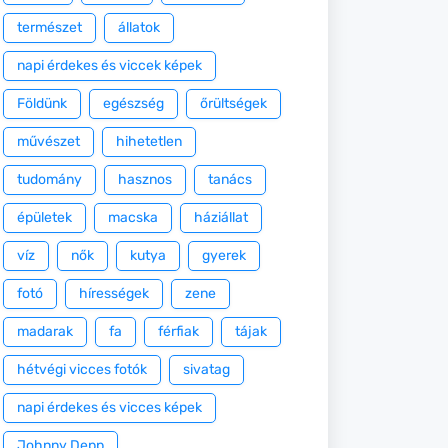
természet
állatok
napi érdekes és viccek képek
Földünk
egészség
őrültségek
művészet
hihetetlen
tudomány
hasznos
tanács
épületek
macska
háziállat
víz
nők
kutya
gyerek
fotó
hírességek
zene
madarak
fa
férfiak
tájak
hétvégi vicces fotók
sivatag
napi érdekes és vicces képek
Johnny Depp