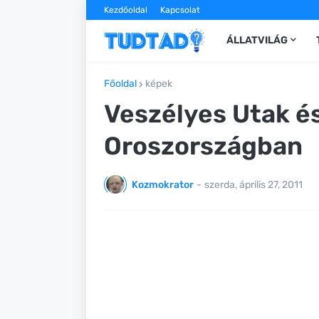
Kezdőoldal
Kapcsolat
ÁLLATVILÁG
Főoldal
képek
Veszélyes Utak é
Oroszországban
Kozmokrator
-
szerda, április 27, 2011