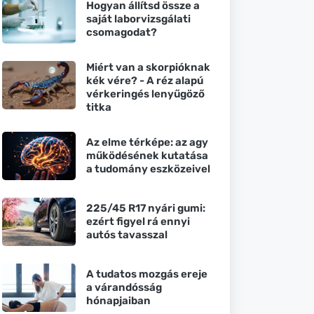
Hogyan állítsd össze a
saját laborvizsgálati
csomagodat?
Miért van a skorpióknak
kék vére? - A réz alapú
vérkeringés lenyűgöző
titka
Az elme térképe: az agy
működésének kutatása
a tudomány eszközeivel
225/45 R17 nyári gumi:
ezért figyel rá ennyi
autós tavasszal
A tudatos mozgás ereje
a várandósság
hónapjaiban