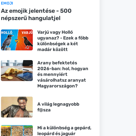
EMOJI
Az emojik jelentése - 500
népszerű hangulatjel
Varjú vagy Holló
ugyanaz? - Ezek a főbb
különbségek a két
madár között
Arany befektetés
2026-ban: hol, hogyan
és mennyiért
vásárolhatsz aranyat
Magyarországon?
A világ legnagyobb
f@sza
Mi a különbség a gepárd,
leopárd és jaguár