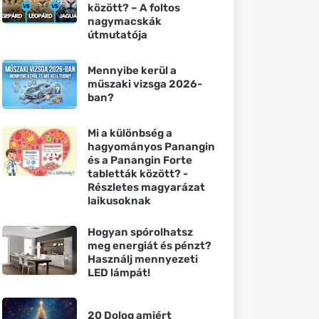
között? – A foltos
nagymacskák
útmutatója
Mennyibe kerül a
műszaki vizsga 2026-
ban?
Mi a különbség a
hagyományos Panangin
és a Panangin Forte
tabletták között? -
Részletes magyarázat
laikusoknak
Hogyan spórolhatsz
meg energiát és pénzt?
Használj mennyezeti
LED lámpát!
20 Dolog amiért