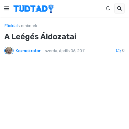
Főoldal
emberek
A Leégés Áldozatai
0
Kozmokrator
-
szerda, április 06, 2011