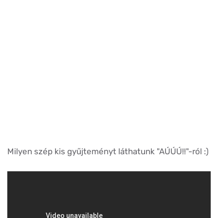
Milyen szép kis gyűjteményt láthatunk "AÚÚÚ!!"-ról :)