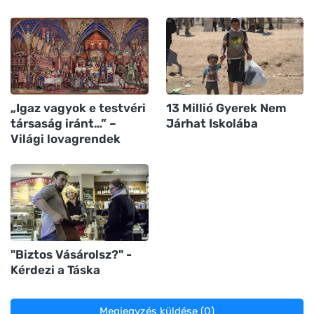
„Igaz vagyok e testvéri
13 Millió Gyerek Nem
társaság iránt…” –
Járhat Iskolába
Világi lovagrendek
"Biztos Vásárolsz?" -
Kérdezi a Táska
Megjegyzés küldése (0)