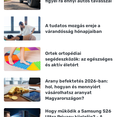
figyel rá ennyi autós tavasszal
A tudatos mozgás ereje a
várandósság hónapjaiban
Ortek ortopédiai
segédeszközök: az egészséges
és aktív életért
Arany befektetés 2026-ban:
hol, hogyan és mennyiért
vásárolhatsz aranyat
Magyarországon?
Hogy működik a Samsung S26
Ultra Privacy kijelzője? - A