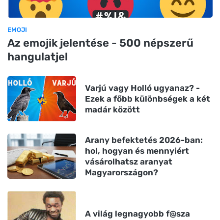
EMOJI
Az emojik jelentése - 500 népszerű
hangulatjel
Varjú vagy Holló ugyanaz? -
Ezek a főbb különbségek a két
madár között
Arany befektetés 2026-ban:
hol, hogyan és mennyiért
vásárolhatsz aranyat
Magyarországon?
A világ legnagyobb f@sza