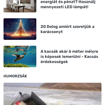
energiát és pénzt? Használj
mennyezeti LED lámpát!
20 Dolog amiért szeretjük a
karácsonyt
A kacsák akár 6 méter mélyre
is képesek lemerülni - Kacsás
érdekességek
HUMORZSÁK