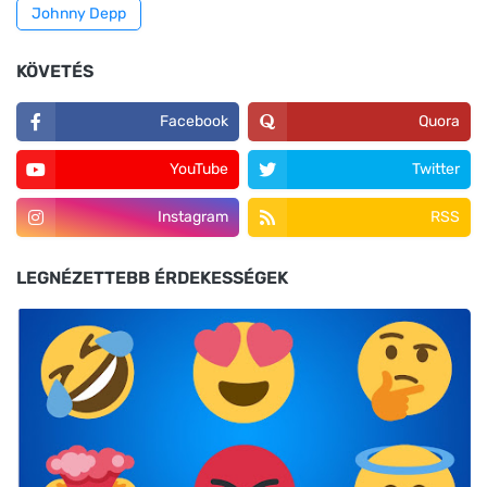
Johnny Depp
KÖVETÉS
Facebook
Quora
YouTube
Twitter
Instagram
RSS
LEGNÉZETTEBB ÉRDEKESSÉGEK