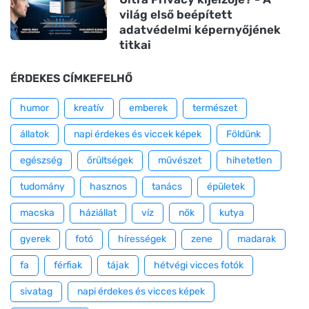
világ első beépített
adatvédelmi képernyőjének
titkai
ÉRDEKES CÍMKEFELHŐ
humor
kreatív
emberek
természet
állatok
napi érdekes és viccek képek
Földünk
egészség
őrültségek
művészet
hihetetlen
tudomány
hasznos
tanács
épületek
macska
háziállat
víz
nők
kutya
gyerek
fotó
hírességek
zene
madarak
fa
férfiak
tájak
hétvégi vicces fotók
sivatag
napi érdekes és vicces képek