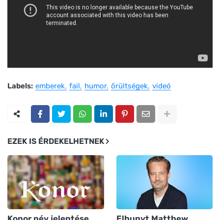
Labels:
emberek
fail
humor
őrültségek
videó
EZEK IS ÉRDEKELHETNEK
Konor név jelentése,
Elhunyt Matthew