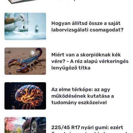
Hogyan állítsd össze a saját
laborvizsgálati csomagodat?
Miért van a skorpióknak kék
vére? - A réz alapú vérkeringés
lenyűgöző titka
Az elme térképe: az agy
működésének kutatása a
tudomány eszközeivel
225/45 R17 nyári gumi: ezért