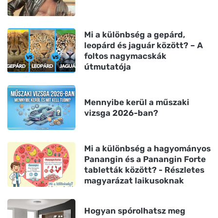
Mi a különbség a gepárd,
leopárd és jaguár között? – A
foltos nagymacskák
útmutatója
Mennyibe kerül a műszaki
vizsga 2026-ban?
Mi a különbség a hagyományos
Panangin és a Panangin Forte
tabletták között? - Részletes
magyarázat laikusoknak
Hogyan spórolhatsz meg