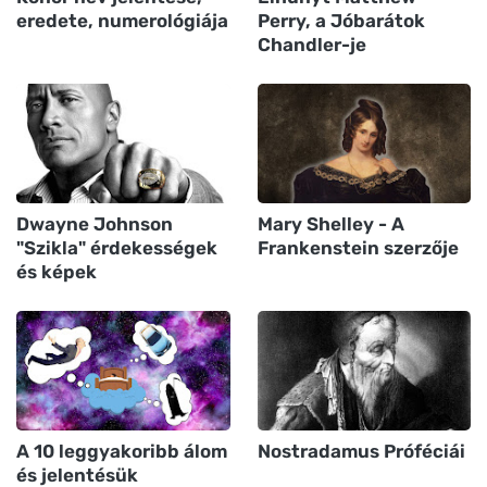
eredete, numerológiája
Perry, a Jóbarátok
Chandler-je
Dwayne Johnson
Mary Shelley - A
"Szikla" érdekességek
Frankenstein szerzője
és képek
A 10 leggyakoribb álom
Nostradamus Próféciái
és jelentésük