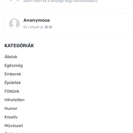
Azert mert ez a lényege hogy káromkodás🤦
Anonymous
Ez rohadt jó 😂😂
KATEGÓRIÁK
Állatok
Egészség
Emberek
Épületek
Földünk
Hihetetlen
Humor
Kreatív
Művészet