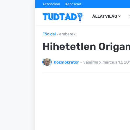
Kezdőoldal
Kapcsolat
ÁLLATVILÁG
Főoldal
emberek
Hihetetlen Origa
Kozmokrator
-
vasárnap, március 13, 20