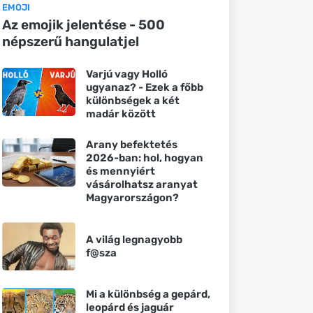
EMOJI
Az emojik jelentése - 500
népszerű hangulatjel
Varjú vagy Holló
ugyanaz? - Ezek a főbb
különbségek a két
madár között
Arany befektetés
2026-ban: hol, hogyan
és mennyiért
vásárolhatsz aranyat
Magyarországon?
A világ legnagyobb
f@sza
Mi a különbség a gepárd,
leopárd és jaguár