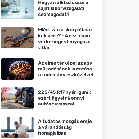
Hogyan állítsd össze a
saját laborvizsgálati
csomagodat?
Miért van a skorpióknak
kék vére? - A réz alapú
vérkeringés lenyűgöző
titka
Az elme térképe: az agy
működésének kutatása
a tudomány eszközeivel
225/45 R17 nyári gumi:
ezért figyel rá ennyi
autós tavasszal
A tudatos mozgás ereje
a várandósság
hónapjaiban