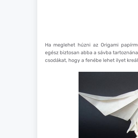
Ha meglehet húzni az Origami papírmű
egész biztosan abba a sávba tartoznána
csodákat, hogy a fenébe lehet ilyet kreál