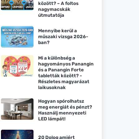
között? – A foltos
nagymacskák
útmutatója
Mennyibe kerül a
műszaki vizsga 2026-
ban?
Mi a különbség a
hagyományos Panangin
és a Panangin Forte
tabletták között? -
Részletes magyarázat
laikusoknak
Hogyan spórolhatsz
meg energiát és pénzt?
Használj mennyezeti
LED lámpát!
20 Dolog amiért