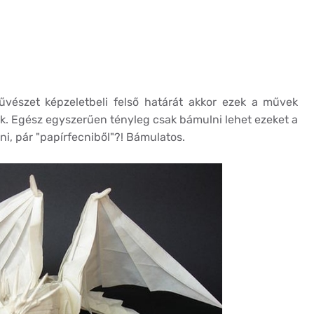
vészet képzeletbeli felső határát akkor ezek a művek
k. Egész egyszerűen tényleg csak bámulni lehet ezeket a
ni, pár "papírfecniből"?! Bámulatos.