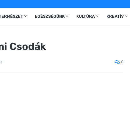
TERMÉSZET
EGÉSZSÉGÜNK
KULTÚRA
KREATÍV
mi Csodák
0
11