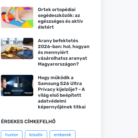
Ortek ortopédiai
segédeszközök: az
egészséges és aktív
életért
Arany befektetés
2026-ban: hol, hogyan
és mennyiért
vásárolhatsz aranyat
Magyarországon?
Hogy működik a
Samsung S26 Ultra
Privacy kijelzője? - A
világ első beépített
adatvédelmi
képernyőjének titkai
ÉRDEKES CÍMKEFELHŐ
humor
kreatív
emberek