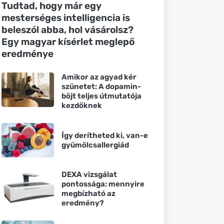
Tudtad, hogy már egy
mesterséges intelligencia is
beleszól abba, hol vásárolsz?
Egy magyar kísérlet meglepő
eredménye
Amikor az agyad kér
szünetet: A dopamin-
böjt teljes útmutatója
kezdőknek
Így derítheted ki, van-e
gyümölcsallergiád
DEXA vizsgálat
pontossága: mennyire
megbízható az
eredmény?