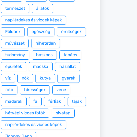
természet
állatok
napi érdekes és viccek képek
Földünk
egészség
őrültségek
művészet
hihetetlen
tudomány
hasznos
tanács
épületek
macska
háziállat
víz
nők
kutya
gyerek
fotó
hírességek
zene
madarak
fa
férfiak
tájak
hétvégi vicces fotók
sivatag
napi érdekes és vicces képek
Johnny Depp