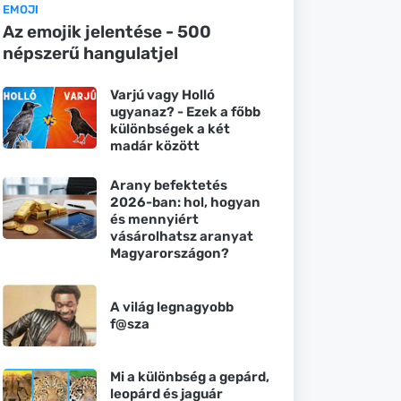
EMOJI
Az emojik jelentése - 500
népszerű hangulatjel
Varjú vagy Holló
ugyanaz? - Ezek a főbb
különbségek a két
madár között
Arany befektetés
2026-ban: hol, hogyan
és mennyiért
vásárolhatsz aranyat
Magyarországon?
A világ legnagyobb
f@sza
Mi a különbség a gepárd,
leopárd és jaguár