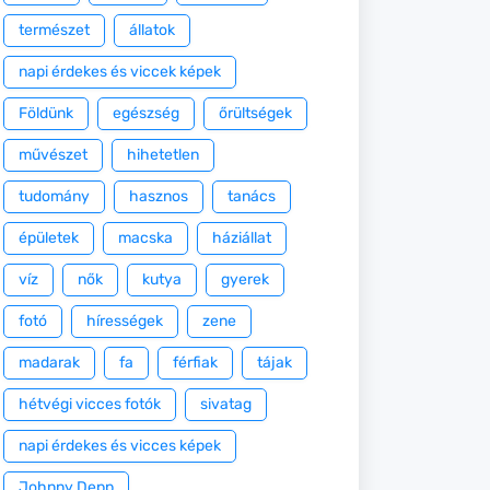
természet
állatok
napi érdekes és viccek képek
Földünk
egészség
őrültségek
művészet
hihetetlen
tudomány
hasznos
tanács
épületek
macska
háziállat
víz
nők
kutya
gyerek
fotó
hírességek
zene
madarak
fa
férfiak
tájak
hétvégi vicces fotók
sivatag
napi érdekes és vicces képek
Johnny Depp