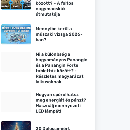
között? – A foltos
nagymacskák
útmutatója
Mennyibe kerül a
műszaki vizsga 2026-
ban?
Mi a különbség a
hagyományos Panangin
és a Panangin Forte
tabletták között? -
Részletes magyarázat
laikusoknak
Hogyan spórolhatsz
meg energiát és pénzt?
Használj mennyezeti
LED lámpát!
20 Dolog amiért