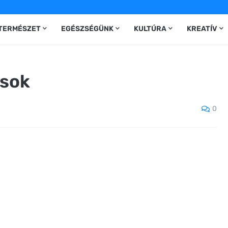
TERMÉSZET
EGÉSZSÉGÜNK
KULTÚRA
KREATÍV
ások
0