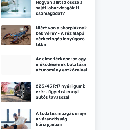
Hogyan állítsd össze a
saját laborvizsgálati
csomagodat?
Miért van a skorpióknak
kék vére? - A réz alapú
vérkeringés lenyűgöző
titka
Az elme térképe: az agy
működésének kutatása
a tudomány eszközeivel
225/45 R17 nyári gumi:
ezért figyel rá ennyi
autós tavasszal
A tudatos mozgás ereje
a várandósság
hónapjaiban