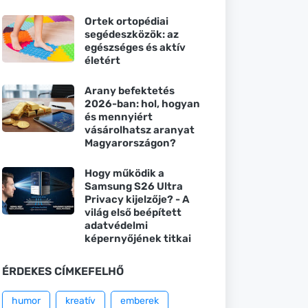
Ortek ortopédiai
segédeszközök: az
egészséges és aktív
életért
Arany befektetés
2026-ban: hol, hogyan
és mennyiért
vásárolhatsz aranyat
Magyarországon?
Hogy működik a
Samsung S26 Ultra
Privacy kijelzője? - A
világ első beépített
adatvédelmi
képernyőjének titkai
ÉRDEKES CÍMKEFELHŐ
humor
kreatív
emberek