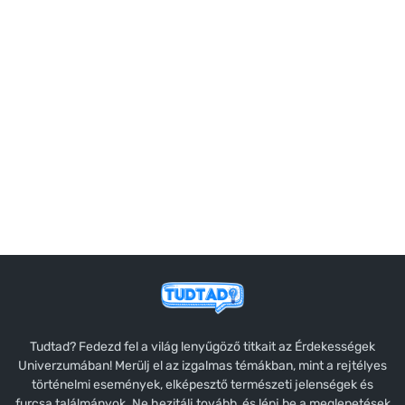
Tudtad? Fedezd fel a világ lenyűgöző titkait az Érdekességek
Univerzumában! Merülj el az izgalmas témákban, mint a rejtélyes
történelmi események, elképesztő természeti jelenségek és
furcsa találmányok. Ne hezitálj tovább, és lépj be a meglepetések