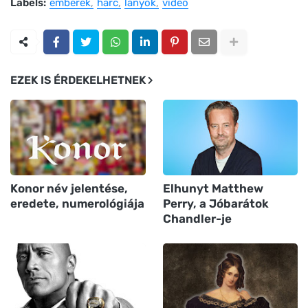
Labels:
emberek
harc
lányok
videó
EZEK IS ÉRDEKELHETNEK
Konor név jelentése,
Elhunyt Matthew
eredete, numerológiája
Perry, a Jóbarátok
Chandler-je