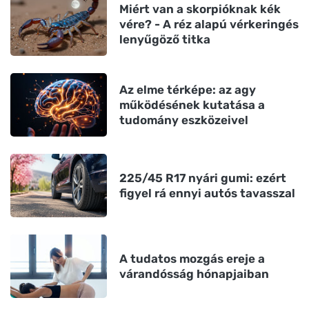
Miért van a skorpióknak kék
vére? - A réz alapú vérkeringés
lenyűgöző titka
Az elme térképe: az agy
működésének kutatása a
tudomány eszközeivel
225/45 R17 nyári gumi: ezért
figyel rá ennyi autós tavasszal
A tudatos mozgás ereje a
várandósság hónapjaiban