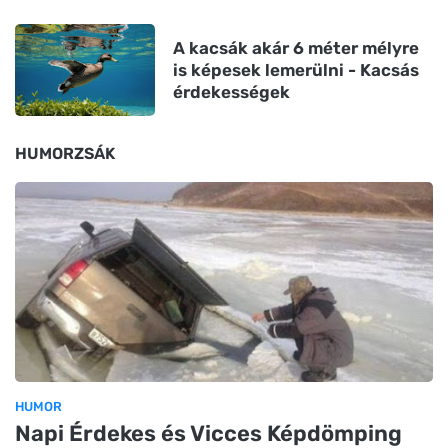
A kacsák akár 6 méter mélyre
is képesek lemerülni - Kacsás
érdekességek
HUMORZSÁK
HUMOR
Napi Érdekes és Vicces Képdömping