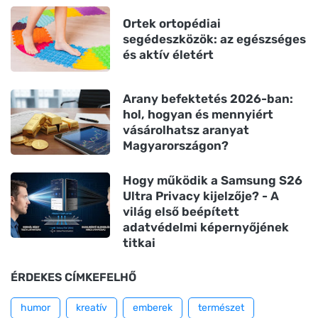
Ortek ortopédiai
segédeszközök: az egészséges
és aktív életért
Arany befektetés 2026-ban:
hol, hogyan és mennyiért
vásárolhatsz aranyat
Magyarországon?
Hogy működik a Samsung S26
Ultra Privacy kijelzője? - A
világ első beépített
adatvédelmi képernyőjének
titkai
ÉRDEKES CÍMKEFELHŐ
humor
kreatív
emberek
természet