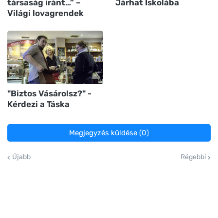
társaság iránt…” –
Járhat Iskolába
Világi lovagrendek
"Biztos Vásárolsz?" -
Kérdezi a Táska
Megjegyzés küldése (0)
Újabb
Régebbi