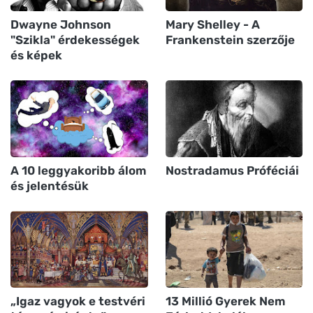
Dwayne Johnson
Mary Shelley - A
"Szikla" érdekességek
Frankenstein szerzője
és képek
A 10 leggyakoribb álom
Nostradamus Próféciái
és jelentésük
„Igaz vagyok e testvéri
13 Millió Gyerek Nem