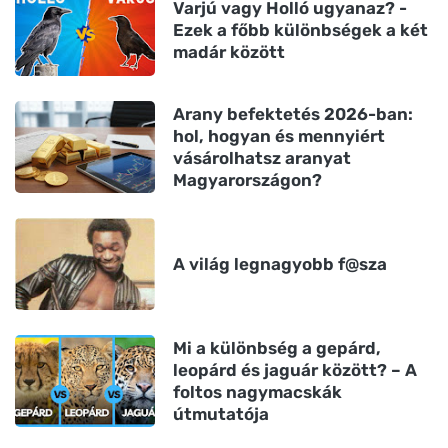
Varjú vagy Holló ugyanaz? -
Ezek a főbb különbségek a két
madár között
Arany befektetés 2026-ban:
hol, hogyan és mennyiért
vásárolhatsz aranyat
Magyarországon?
A világ legnagyobb f@sza
Mi a különbség a gepárd,
leopárd és jaguár között? – A
foltos nagymacskák
útmutatója