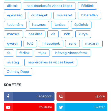
állatok
napi érdekes és viccek képek
Földünk
egészség
őrültségek
művészet
hihetetlen
tudomány
hasznos
tanács
épületek
macska
háziállat
víz
nők
kutya
gyerek
fotó
hírességek
zene
madarak
fa
férfiak
tájak
hétvégi vicces fotók
sivatag
napi érdekes és vicces képek
Johnny Depp
KÖVETÉS
Facebook
Quora
YouTube
Twitter