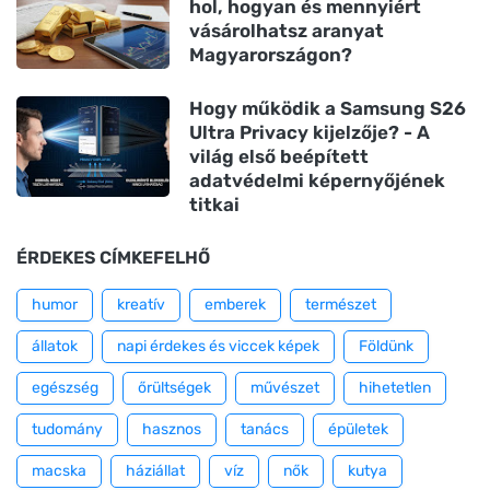
hol, hogyan és mennyiért
vásárolhatsz aranyat
Magyarországon?
Hogy működik a Samsung S26
Ultra Privacy kijelzője? - A
világ első beépített
adatvédelmi képernyőjének
titkai
ÉRDEKES CÍMKEFELHŐ
humor
kreatív
emberek
természet
állatok
napi érdekes és viccek képek
Földünk
egészség
őrültségek
művészet
hihetetlen
tudomány
hasznos
tanács
épületek
macska
háziállat
víz
nők
kutya