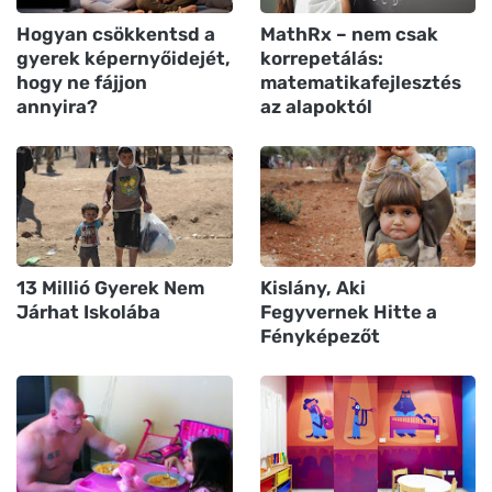
Hogyan csökkentsd a
MathRx – nem csak
gyerek képernyőidejét,
korrepetálás:
hogy ne fájjon
matematikafejlesztés
annyira?
az alapoktól
13 Millió Gyerek Nem
Kislány, Aki
Járhat Iskolába
Fegyvernek Hitte a
Fényképezőt