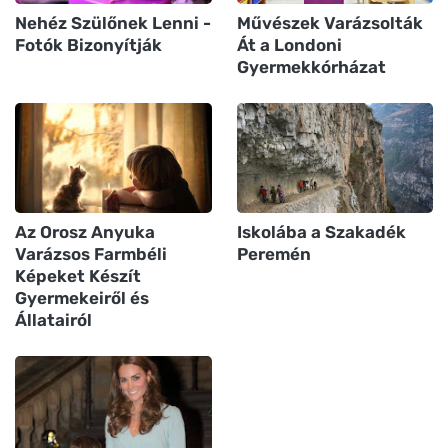
Nehéz Szülőnek Lenni -
Művészek Varázsolták
Fotók Bizonyítják
Át a Londoni
Gyermekkórházat
Az Orosz Anyuka
Iskolába a Szakadék
Varázsos Farmbéli
Peremén
Képeket Készít
Gyermekeiről és
Állatairól