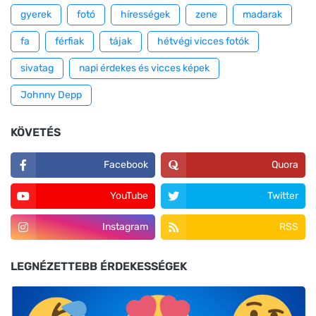
gyerek
fotó
hírességek
zene
madarak
fa
férfiak
tájak
hétvégi vicces fotók
sivatag
napi érdekes és vicces képek
Johnny Depp
KÖVETÉS
Facebook
Quora
YouTube
Twitter
Instagram
RSS
LEGNÉZETTEBB ÉRDEKESSÉGEK