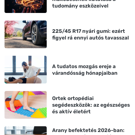
tudomány eszközeivel
225/45 R17 nyári gumi: ezért
figyel rá ennyi autós tavasszal
A tudatos mozgás ereje a
várandósság hónapjaiban
Ortek ortopédiai
segédeszközök: az egészséges
és aktív életért
Arany befektetés 2026-ban: