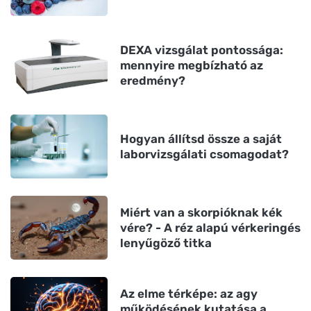
DEXA vizsgálat pontossága:
mennyire megbízható az
eredmény?
Hogyan állítsd össze a saját
laborvizsgálati csomagodat?
Miért van a skorpióknak kék
vére? - A réz alapú vérkeringés
lenyűgöző titka
Az elme térképe: az agy
működésének kutatása a