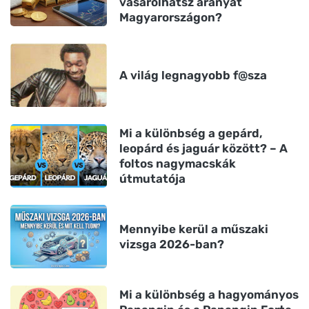
vásárolhatsz aranyat
Magyarországon?
A világ legnagyobb f@sza
Mi a különbség a gepárd,
leopárd és jaguár között? – A
foltos nagymacskák
útmutatója
Mennyibe kerül a műszaki
vizsga 2026-ban?
Mi a különbség a hagyományos