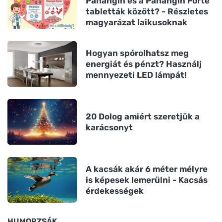
Panangin és a Panangin Forte
tabletták között? - Részletes
magyarázat laikusoknak
Hogyan spórolhatsz meg
energiát és pénzt? Használj
mennyezeti LED lámpát!
20 Dolog amiért szeretjük a
karácsonyt
A kacsák akár 6 méter mélyre
is képesek lemerülni - Kacsás
érdekességek
HUMORZSÁK