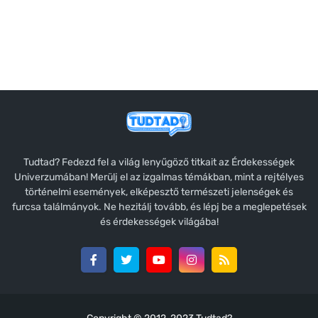
Tudtad? Fedezd fel a világ lenyűgöző titkait az Érdekességek
Univerzumában! Merülj el az izgalmas témákban, mint a rejtélyes
történelmi események, elképesztő természeti jelenségek és
furcsa találmányok. Ne hezitálj tovább, és lépj be a meglepetések
és érdekességek világába!