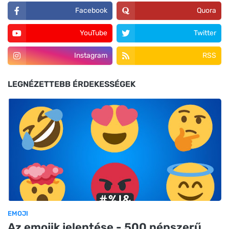
Facebook
Quora
YouTube
Twitter
Instagram
RSS
LEGNÉZETTEBB ÉRDEKESSÉGEK
EMOJI
Az emojik jelentése - 500 népszerű