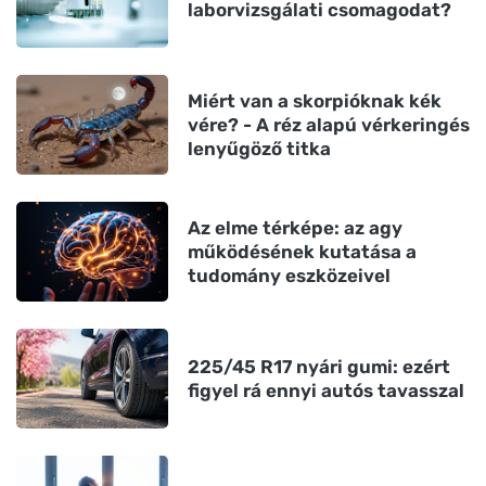
laborvizsgálati csomagodat?
Miért van a skorpióknak kék
vére? - A réz alapú vérkeringés
lenyűgöző titka
Az elme térképe: az agy
működésének kutatása a
tudomány eszközeivel
225/45 R17 nyári gumi: ezért
figyel rá ennyi autós tavasszal