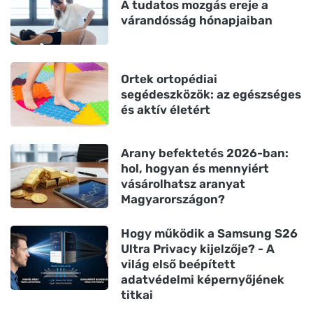
A tudatos mozgás ereje a
várandósság hónapjaiban
Ortek ortopédiai
segédeszközök: az egészséges
és aktív életért
Arany befektetés 2026-ban:
hol, hogyan és mennyiért
vásárolhatsz aranyat
Magyarországon?
Hogy működik a Samsung S26
Ultra Privacy kijelzője? - A
világ első beépített
adatvédelmi képernyőjének
titkai