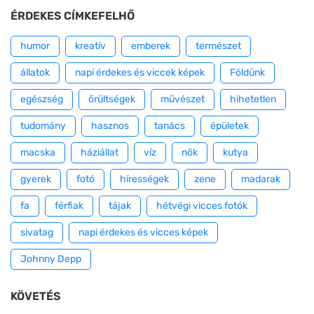
ÉRDEKES CÍMKEFELHŐ
humor
kreatív
emberek
természet
állatok
napi érdekes és viccek képek
Földünk
egészség
őrültségek
művészet
hihetetlen
tudomány
hasznos
tanács
épületek
macska
háziállat
víz
nők
kutya
gyerek
fotó
hírességek
zene
madarak
fa
férfiak
tájak
hétvégi vicces fotók
sivatag
napi érdekes és vicces képek
Johnny Depp
KÖVETÉS