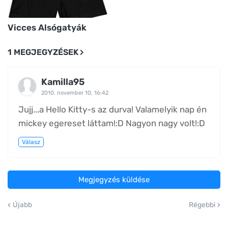
Vicces Alsógatyák
1 MEGJEGYZÉSEK
Kamilla95
2010. november 10. 16:42
Jujj...a Hello Kitty-s az durva! Valamelyik nap én
mickey egereset láttam!:D Nagyon nagy volt!:D
Válasz
Megjegyzés küldése
Újabb
Régebbi