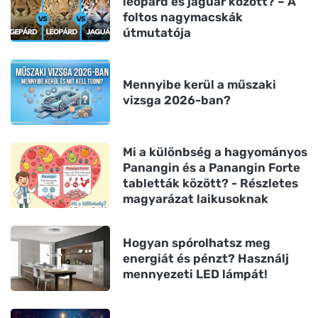
leopárd és jaguár között? – A
foltos nagymacskák
útmutatója
Mennyibe kerül a műszaki
vizsga 2026-ban?
Mi a különbség a hagyományos
Panangin és a Panangin Forte
tabletták között? - Részletes
magyarázat laikusoknak
Hogyan spórolhatsz meg
energiát és pénzt? Használj
mennyezeti LED lámpát!