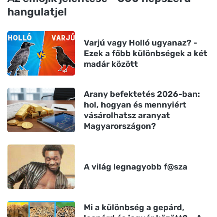
hangulatjel
Varjú vagy Holló ugyanaz? -
Ezek a főbb különbségek a két
madár között
Arany befektetés 2026-ban:
hol, hogyan és mennyiért
vásárolhatsz aranyat
Magyarországon?
A világ legnagyobb f@sza
Mi a különbség a gepárd,