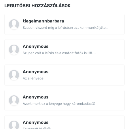
LEGUTÓBBI HOZZÁSZÓLÁSOK
tiegelmannbarbara
Szuper, viszont míg a leírásban azt kommunikáljáto...
Anonymous
Szuper volt a leírás és a csatolt fotók is!!!!!!. ...
Anonymous
Az a lényege
Anonymous
Azert mert ez a lényege hogy káromkodás🤦
Anonymous
Ez rohadt jó 😂😂