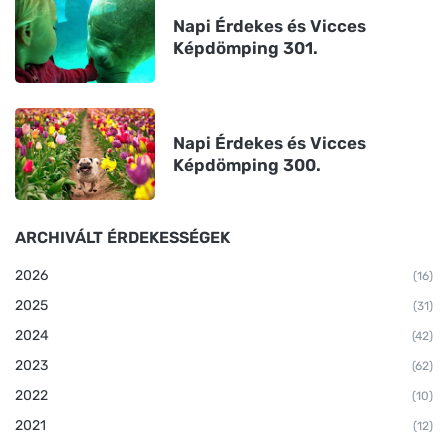
Napi Érdekes és Vicces
Képdömping 301.
Napi Érdekes és Vicces
Képdömping 300.
ARCHIVÁLT ÉRDEKESSÉGEK
2026
(16)
2025
(31)
2024
(42)
2023
(62)
2022
(10)
2021
(12)