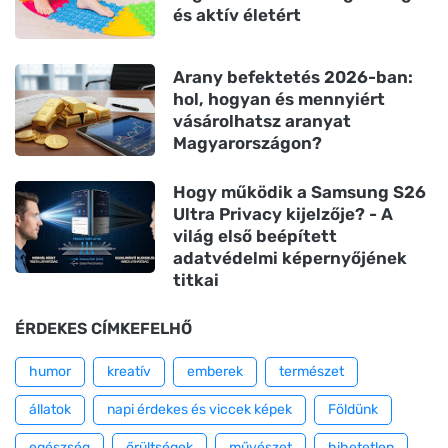
és aktív életért
Arany befektetés 2026-ban:
hol, hogyan és mennyiért
vásárolhatsz aranyat
Magyarországon?
Hogy működik a Samsung S26
Ultra Privacy kijelzője? - A
világ első beépített
adatvédelmi képernyőjének
titkai
ÉRDEKES CÍMKEFELHŐ
humor
kreatív
emberek
természet
állatok
napi érdekes és viccek képek
Földünk
egészség
őrültségek
művészet
hihetetlen