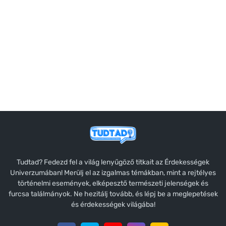
Tudtad? Fedezd fel a világ lenyűgöző titkait az Érdekességek
Univerzumában! Merülj el az izgalmas témákban, mint a rejtélyes
történelmi események, elképesztő természeti jelenségek és
furcsa találmányok. Ne hezitálj tovább, és lépj be a meglepetések
és érdekességek világába!