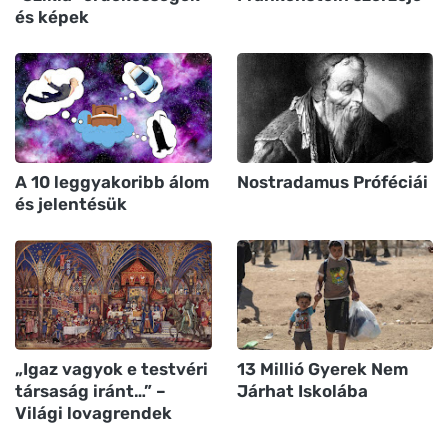
és képek
A 10 leggyakoribb álom
Nostradamus Próféciái
és jelentésük
„Igaz vagyok e testvéri
13 Millió Gyerek Nem
társaság iránt…” –
Járhat Iskolába
Világi lovagrendek