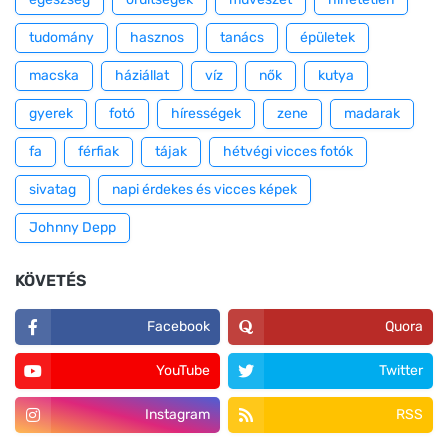
tudomány
hasznos
tanács
épületek
macska
háziállat
víz
nők
kutya
gyerek
fotó
hírességek
zene
madarak
fa
férfiak
tájak
hétvégi vicces fotók
sivatag
napi érdekes és vicces képek
Johnny Depp
KÖVETÉS
Facebook
Quora
YouTube
Twitter
Instagram
RSS