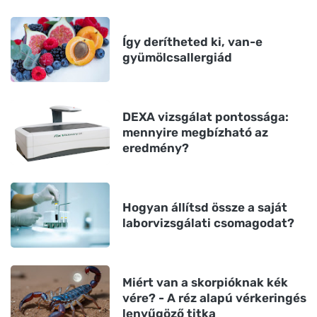
Így derítheted ki, van-e
gyümölcsallergiád
DEXA vizsgálat pontossága:
mennyire megbízható az
eredmény?
Hogyan állítsd össze a saját
laborvizsgálati csomagodat?
Miért van a skorpióknak kék
vére? - A réz alapú vérkeringés
lenyűgöző titka