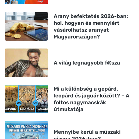
Arany befektetés 2026-ban:
hol, hogyan és mennyiért
vásárolhatsz aranyat
Magyarországon?
A világ legnagyobb f@sza
Mi a különbség a gepárd,
leopárd és jaguár között? – A
foltos nagymacskák
útmutatója
Mennyibe kerül a műszaki
vizsga 2026-ban?