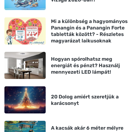
Mi a különbség a hagyományos
Panangin és a Panangin Forte
tabletták között? - Részletes
magyarázat laikusoknak
Hogyan spórolhatsz meg
energiát és pénzt? Használj
mennyezeti LED lámpát!
20 Dolog amiért szeretjük a
karácsonyt
A kacsák akár 6 méter mélyre