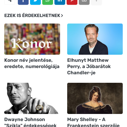
EZEK IS ÉRDEKELHETNEK
Konor név jelentése,
Elhunyt Matthew
eredete, numerológiája
Perry, a Jóbarátok
Chandler-je
Dwayne Johnson
Mary Shelley - A
"Szikla" érdekességek
Frankenstein szerzője