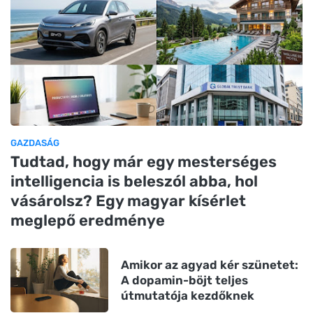
GAZDASÁG
Tudtad, hogy már egy mesterséges
intelligencia is beleszól abba, hol
vásárolsz? Egy magyar kísérlet
meglepő eredménye
Amikor az agyad kér szünetet:
A dopamin-böjt teljes
útmutatója kezdőknek