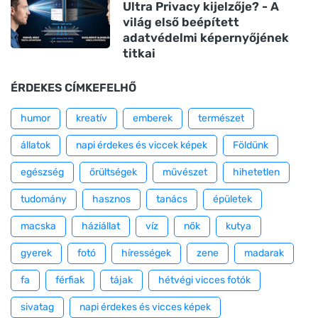
Ultra Privacy kijelzője? - A
világ első beépített
adatvédelmi képernyőjének
titkai
ÉRDEKES CÍMKEFELHŐ
humor
kreatív
emberek
természet
állatok
napi érdekes és viccek képek
Földünk
egészség
őrültségek
művészet
hihetetlen
tudomány
hasznos
tanács
épületek
macska
háziállat
víz
nők
kutya
gyerek
fotó
hírességek
zene
madarak
fa
férfiak
tájak
hétvégi vicces fotók
sivatag
napi érdekes és vicces képek