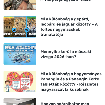
Mi a különbség a gepárd,
leopárd és jaguár között? – A
foltos nagymacskák
útmutatója
Mennyibe kerül a műszaki
vizsga 2026-ban?
Mi a különbség a hagyományos
Panangin és a Panangin Forte
tabletták között? - Részletes
magyarázat laikusoknak
Hogyan spórolhatsz meg