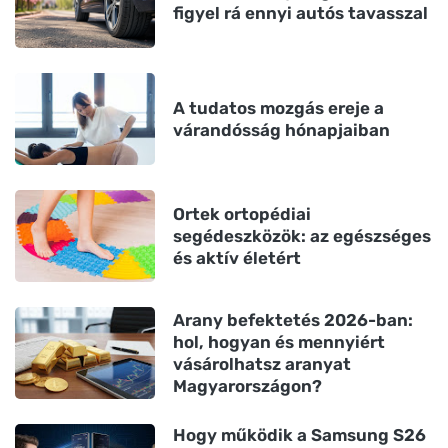
figyel rá ennyi autós tavasszal
A tudatos mozgás ereje a
várandósság hónapjaiban
Ortek ortopédiai
segédeszközök: az egészséges
és aktív életért
Arany befektetés 2026-ban:
hol, hogyan és mennyiért
vásárolhatsz aranyat
Magyarországon?
Hogy működik a Samsung S26