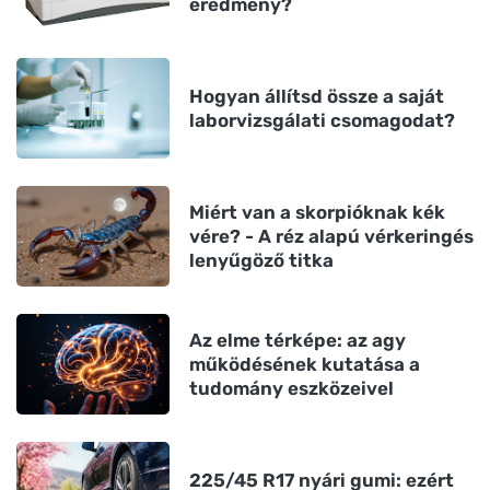
eredmény?
Hogyan állítsd össze a saját
laborvizsgálati csomagodat?
Miért van a skorpióknak kék
vére? - A réz alapú vérkeringés
lenyűgöző titka
Az elme térképe: az agy
működésének kutatása a
tudomány eszközeivel
225/45 R17 nyári gumi: ezért