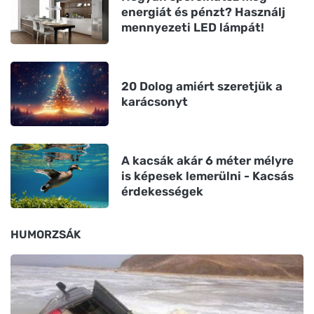
energiát és pénzt? Használj
mennyezeti LED lámpát!
20 Dolog amiért szeretjük a
karácsonyt
A kacsák akár 6 méter mélyre
is képesek lemerülni - Kacsás
érdekességek
HUMORZSÁK