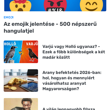
EMOJI
Az emojik jelentése - 500 népszerű
hangulatjel
Varjú vagy Holló ugyanaz? -
Ezek a főbb különbségek a két
madár között
Arany befektetés 2026-ban:
hol, hogyan és mennyiért
vásárolhatsz aranyat
Magyarországon?
A világ legnagyobb f@sza