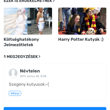
EZEK IS ÉRDEKELHETNEK
Költséghatékony
Harry Potter Kutyák :)
Jelmezötletek
1 MEGJEGYZÉSEK
Névtelen
2011. június 20. 8:38
Szegény kutyusok:-(
Válasz