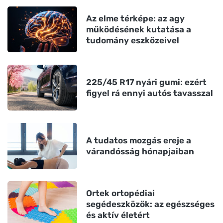
Az elme térképe: az agy
működésének kutatása a
tudomány eszközeivel
225/45 R17 nyári gumi: ezért
figyel rá ennyi autós tavasszal
A tudatos mozgás ereje a
várandósság hónapjaiban
Ortek ortopédiai
segédeszközök: az egészséges
és aktív életért