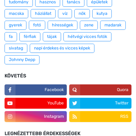
tudomány
hasznos
tanács
épületek
macska
háziállat
víz
nők
kutya
gyerek
fotó
hírességek
zene
madarak
fa
férfiak
tájak
hétvégi vicces fotók
sivatag
napi érdekes és vicces képek
Johnny Depp
KÖVETÉS
Facebook
Quora
YouTube
Twitter
Instagram
RSS
LEGNÉZETTEBB ÉRDEKESSÉGEK