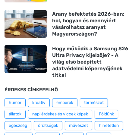
Arany befektetés 2026-ban:
hol, hogyan és mennyiért
vásárolhatsz aranyat
Magyarországon?
Hogy működik a Samsung S26
Ultra Privacy kijelzője? - A
világ első beépített
adatvédelmi képernyőjének
titkai
ÉRDEKES CÍMKEFELHŐ
humor
kreatív
emberek
természet
állatok
napi érdekes és viccek képek
Földünk
egészség
őrültségek
művészet
hihetetlen