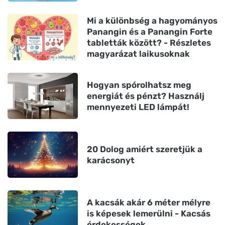
Mi a különbség a hagyományos
Panangin és a Panangin Forte
tabletták között? - Részletes
magyarázat laikusoknak
Hogyan spórolhatsz meg
energiát és pénzt? Használj
mennyezeti LED lámpát!
20 Dolog amiért szeretjük a
karácsonyt
A kacsák akár 6 méter mélyre
is képesek lemerülni - Kacsás
érdekességek