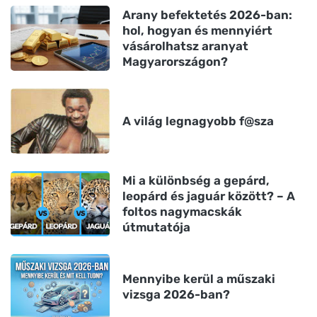
Arany befektetés 2026-ban:
hol, hogyan és mennyiért
vásárolhatsz aranyat
Magyarországon?
A világ legnagyobb f@sza
Mi a különbség a gepárd,
leopárd és jaguár között? – A
foltos nagymacskák
útmutatója
Mennyibe kerül a műszaki
vizsga 2026-ban?