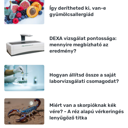
Így derítheted ki, van-e
gyümölcsallergiád
DEXA vizsgálat pontossága:
mennyire megbízható az
eredmény?
Hogyan állítsd össze a saját
laborvizsgálati csomagodat?
Miért van a skorpióknak kék
vére? - A réz alapú vérkeringés
lenyűgöző titka