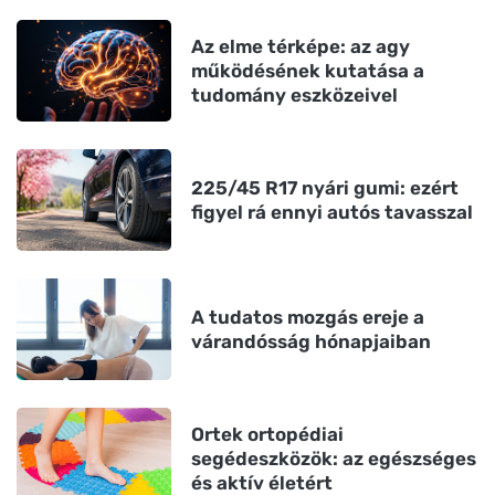
Az elme térképe: az agy
működésének kutatása a
tudomány eszközeivel
225/45 R17 nyári gumi: ezért
figyel rá ennyi autós tavasszal
A tudatos mozgás ereje a
várandósság hónapjaiban
Ortek ortopédiai
segédeszközök: az egészséges
és aktív életért