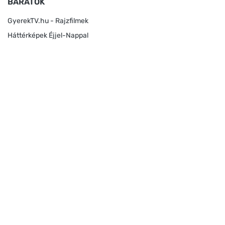
BARÁTOK
GyerekTV.hu - Rajzfilmek
Háttérképek Éjjel-Nappal