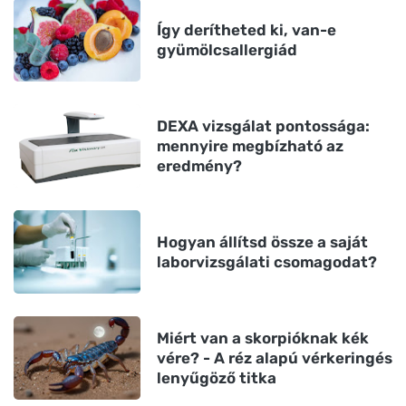
Így derítheted ki, van-e
gyümölcsallergiád
DEXA vizsgálat pontossága:
mennyire megbízható az
eredmény?
Hogyan állítsd össze a saját
laborvizsgálati csomagodat?
Miért van a skorpióknak kék
vére? - A réz alapú vérkeringés
lenyűgöző titka