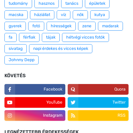
tudomány
hasznos
tanács
épületek
macska
háziállat
víz
nők
kutya
gyerek
fotó
hírességek
zene
madarak
fa
férfiak
tájak
hétvégi vicces fotók
sivatag
napi érdekes és vicces képek
Johnny Depp
KÖVETÉS
Facebook
Quora
YouTube
Twitter
Instagram
RSS
LEGNÉZETTEBB ÉRDEKESSÉGEK