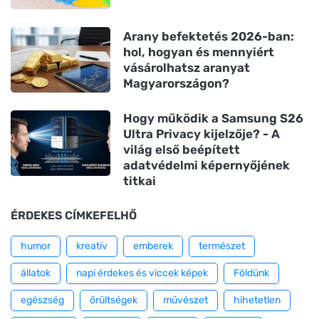
Arany befektetés 2026-ban:
hol, hogyan és mennyiért
vásárolhatsz aranyat
Magyarországon?
Hogy működik a Samsung S26
Ultra Privacy kijelzője? - A
világ első beépített
adatvédelmi képernyőjének
titkai
ÉRDEKES CÍMKEFELHŐ
humor
kreatív
emberek
természet
állatok
napi érdekes és viccek képek
Földünk
egészség
őrültségek
művészet
hihetetlen