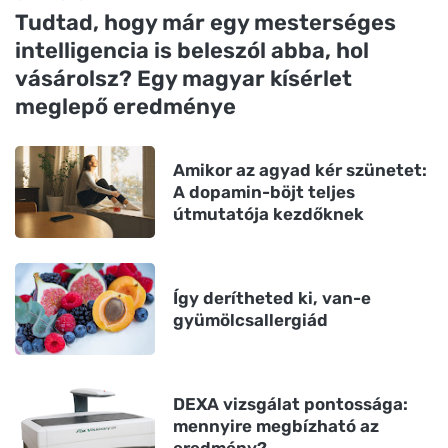
Tudtad, hogy már egy mesterséges
intelligencia is beleszól abba, hol
vásárolsz? Egy magyar kísérlet
meglepő eredménye
Amikor az agyad kér szünetet:
A dopamin-böjt teljes
útmutatója kezdőknek
Így derítheted ki, van-e
gyümölcsallergiád
DEXA vizsgálat pontossága:
mennyire megbízható az
eredmény?