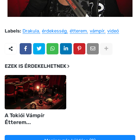
Labels:
Drakula
érdekesség
étterem
vámpír
videó
EZEK IS ÉRDEKELHETNEK
A Tokiói Vámpír
Étterem...