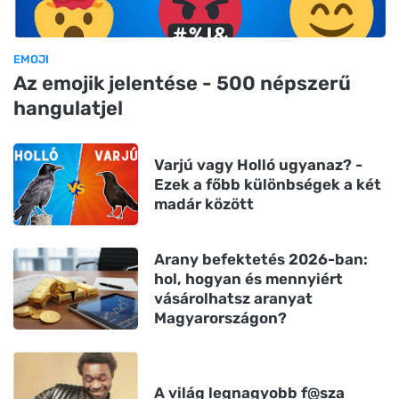
EMOJI
Az emojik jelentése - 500 népszerű
hangulatjel
Varjú vagy Holló ugyanaz? -
Ezek a főbb különbségek a két
madár között
Arany befektetés 2026-ban:
hol, hogyan és mennyiért
vásárolhatsz aranyat
Magyarországon?
A világ legnagyobb f@sza