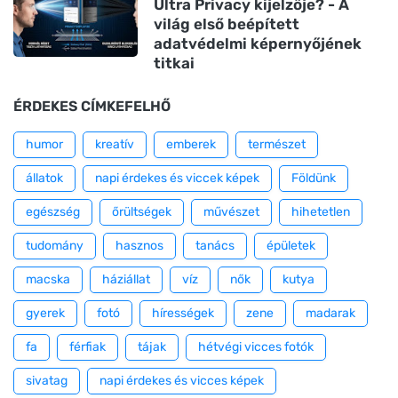
Ultra Privacy kijelzője? - A
világ első beépített
adatvédelmi képernyőjének
titkai
ÉRDEKES CÍMKEFELHŐ
humor
kreatív
emberek
természet
állatok
napi érdekes és viccek képek
Földünk
egészség
őrültségek
művészet
hihetetlen
tudomány
hasznos
tanács
épületek
macska
háziállat
víz
nők
kutya
gyerek
fotó
hírességek
zene
madarak
fa
férfiak
tájak
hétvégi vicces fotók
sivatag
napi érdekes és vicces képek