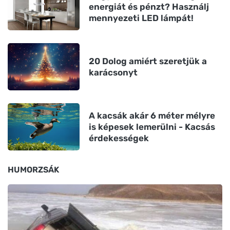
energiát és pénzt? Használj
mennyezeti LED lámpát!
20 Dolog amiért szeretjük a
karácsonyt
A kacsák akár 6 méter mélyre
is képesek lemerülni - Kacsás
érdekességek
HUMORZSÁK