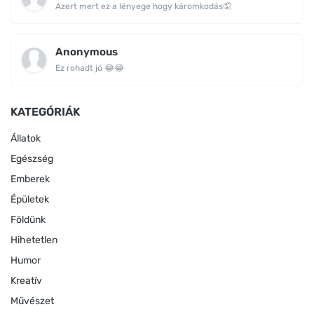
Azert mert ez a lényege hogy káromkodás🤦
Anonymous
Ez rohadt jó 😂😂
KATEGÓRIÁK
Állatok
Egészség
Emberek
Épületek
Földünk
Hihetetlen
Humor
Kreatív
Művészet