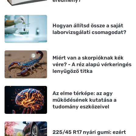
Hogyan állítsd össze a saját
laborvizsgálati csomagodat?
Miért van a skorpióknak kék
vére? - A réz alapú vérkeringés
lenyűgöző titka
Az elme térképe: az agy
működésének kutatása a
tudomány eszközeivel
225/45 R17 nyári gumi: ezért