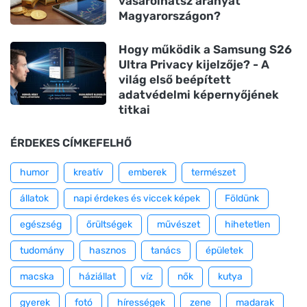
vásárolhatsz aranyat
Magyarországon?
Hogy működik a Samsung S26
Ultra Privacy kijelzője? - A
világ első beépített
adatvédelmi képernyőjének
titkai
ÉRDEKES CÍMKEFELHŐ
humor
kreatív
emberek
természet
állatok
napi érdekes és viccek képek
Földünk
egészség
őrültségek
művészet
hihetetlen
tudomány
hasznos
tanács
épületek
macska
háziállat
víz
nők
kutya
gyerek
fotó
hírességek
zene
madarak