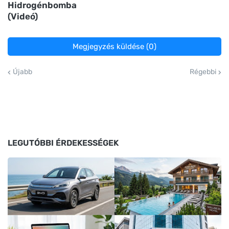
Hidrogénbomba
(Videó)
Megjegyzés küldése (0)
Újabb
Régebbi
LEGUTÓBBI ÉRDEKESSÉGEK