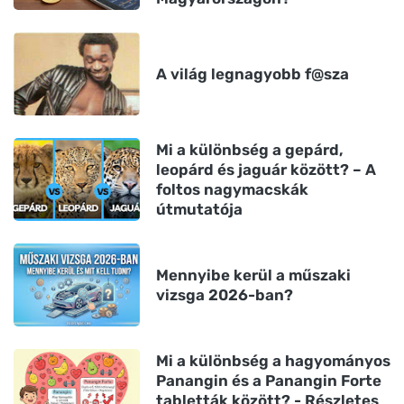
A világ legnagyobb f@sza
Mi a különbség a gepárd,
leopárd és jaguár között? – A
foltos nagymacskák
útmutatója
Mennyibe kerül a műszaki
vizsga 2026-ban?
Mi a különbség a hagyományos
Panangin és a Panangin Forte
tabletták között? - Részletes