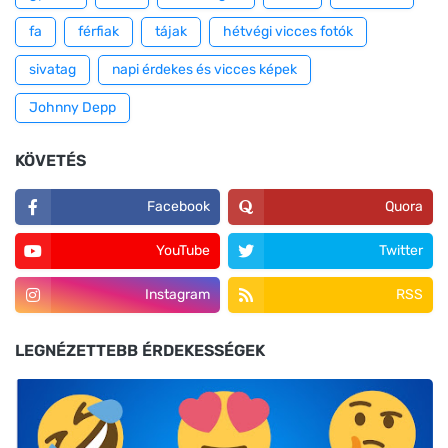
fa
férfiak
tájak
hétvégi vicces fotók
sivatag
napi érdekes és vicces képek
Johnny Depp
KÖVETÉS
Facebook
Quora
YouTube
Twitter
Instagram
RSS
LEGNÉZETTEBB ÉRDEKESSÉGEK