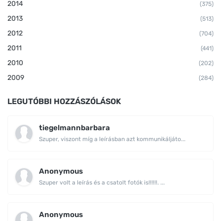
2014
(375)
2013
(513)
2012
(704)
2011
(441)
2010
(202)
2009
(284)
LEGUTÓBBI HOZZÁSZÓLÁSOK
tiegelmannbarbara
Szuper, viszont míg a leírásban azt kommunikáljáto...
Anonymous
Szuper volt a leírás és a csatolt fotók is!!!!!!. ...
Anonymous