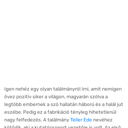
Igen nehéz egy olyan találmányról írni, amit nemigen
övez pozitív siker a világon, magyarán szólva a
legtöbb embernek a szó hallatán háború és a halál jut
eszébe. Pedig ez a fabrikáció tényleg hihetetlenül
nagy felfedezés. A találmány
Teller Ede
nevéhez
kötődik, aki a kutatócsoport vezetője is volt. Az első