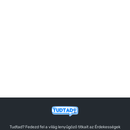
Tudtad? Fedezd fel a világ lenyűgöző titkait az Érdekességek