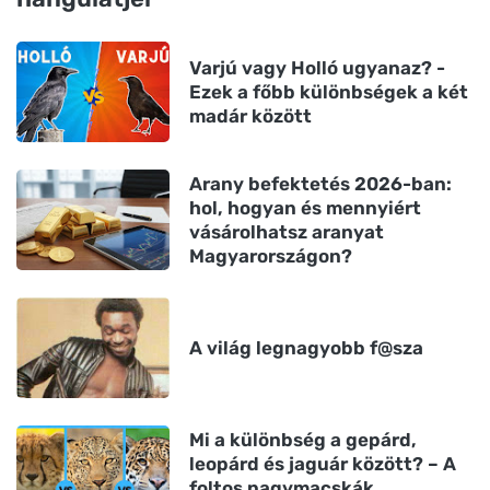
Varjú vagy Holló ugyanaz? -
Ezek a főbb különbségek a két
madár között
Arany befektetés 2026-ban:
hol, hogyan és mennyiért
vásárolhatsz aranyat
Magyarországon?
A világ legnagyobb f@sza
Mi a különbség a gepárd,
leopárd és jaguár között? – A
foltos nagymacskák