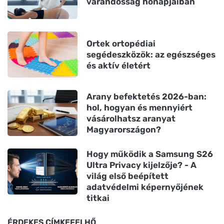
várandósság hónapjaiban
Ortek ortopédiai
segédeszközök: az egészséges
és aktív életért
Arany befektetés 2026-ban:
hol, hogyan és mennyiért
vásárolhatsz aranyat
Magyarországon?
Hogy működik a Samsung S26
Ultra Privacy kijelzője? - A
világ első beépített
adatvédelmi képernyőjének
titkai
ÉRDEKES CÍMKEFELHŐ