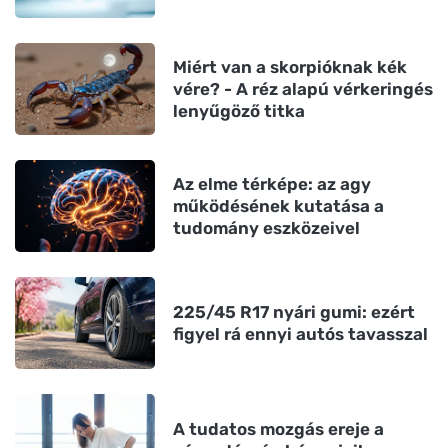
Miért van a skorpióknak kék
vére? - A réz alapú vérkeringés
lenyűgöző titka
Az elme térképe: az agy
működésének kutatása a
tudomány eszközeivel
225/45 R17 nyári gumi: ezért
figyel rá ennyi autós tavasszal
A tudatos mozgás ereje a