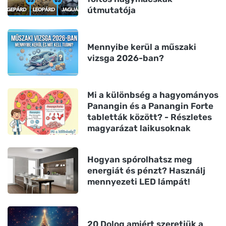
útmutatója
Mennyibe kerül a műszaki
vizsga 2026-ban?
Mi a különbség a hagyományos
Panangin és a Panangin Forte
tabletták között? - Részletes
magyarázat laikusoknak
Hogyan spórolhatsz meg
energiát és pénzt? Használj
mennyezeti LED lámpát!
20 Dolog amiért szeretjük a