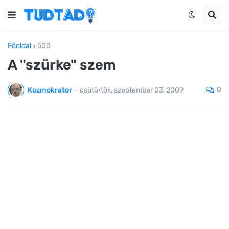
Főoldal
500
A "szürke" szem
0
Kozmokrator
-
csütörtök, szeptember 03, 2009