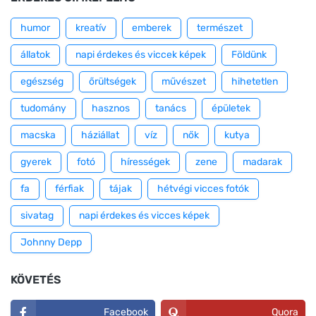
humor
kreatív
emberek
természet
állatok
napi érdekes és viccek képek
Földünk
egészség
őrültségek
művészet
hihetetlen
tudomány
hasznos
tanács
épületek
macska
háziállat
víz
nők
kutya
gyerek
fotó
hírességek
zene
madarak
fa
férfiak
tájak
hétvégi vicces fotók
sivatag
napi érdekes és vicces képek
Johnny Depp
KÖVETÉS
Facebook
Quora