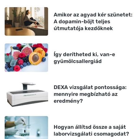
Amikor az agyad kér szünetet:
A dopamin-böjt teljes
útmutatója kezdőknek
Így derítheted ki, van-e
gyümölcsallergiád
DEXA vizsgálat pontossága:
mennyire megbízható az
eredmény?
Hogyan állítsd össze a saját
laborvizsgálati csomagodat?