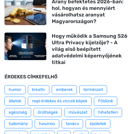
Arany befektetés 2026-ban:
hol, hogyan és mennyiért
vásárolhatsz aranyat
Magyarországon?
Hogy működik a Samsung S26
Ultra Privacy kijelzője? - A
világ első beépített
adatvédelmi képernyőjének
titkai
ÉRDEKES CÍMKEFELHŐ
humor
kreatív
emberek
természet
állatok
napi érdekes és viccek képek
Földünk
egészség
őrültségek
művészet
hihetetlen
tudomány
hasznos
tanács
épületek