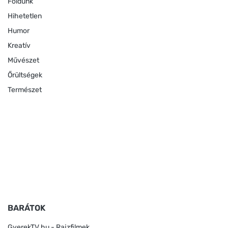
Földünk
Hihetetlen
Humor
Kreatív
Művészet
Őrültségek
Természet
BARÁTOK
GyerekTV.hu - Rajzfilmek