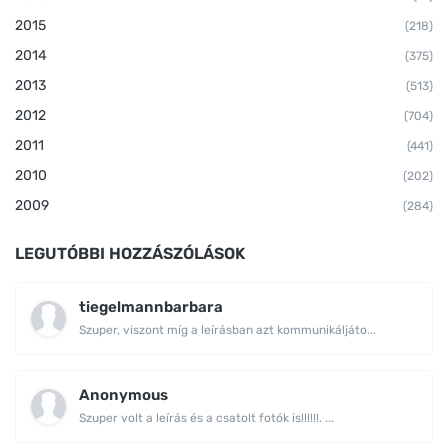
2015
(218)
2014
(375)
2013
(513)
2012
(704)
2011
(441)
2010
(202)
2009
(284)
LEGUTÓBBI HOZZÁSZÓLÁSOK
tiegelmannbarbara
Szuper, viszont míg a leírásban azt kommunikáljáto...
Anonymous
Szuper volt a leírás és a csatolt fotók is!!!!!!. ...