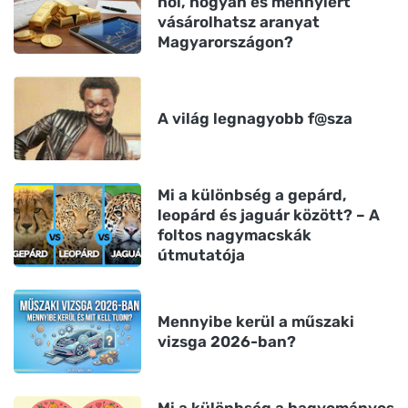
hol, hogyan és mennyiért
vásárolhatsz aranyat
Magyarországon?
A világ legnagyobb f@sza
Mi a különbség a gepárd,
leopárd és jaguár között? – A
foltos nagymacskák
útmutatója
Mennyibe kerül a műszaki
vizsga 2026-ban?