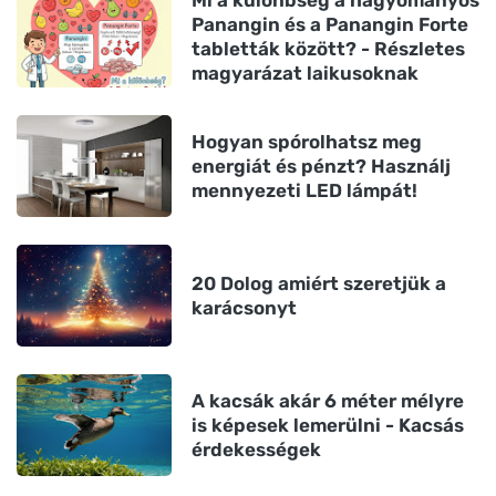
Mi a különbség a hagyományos
Panangin és a Panangin Forte
tabletták között? - Részletes
magyarázat laikusoknak
Hogyan spórolhatsz meg
energiát és pénzt? Használj
mennyezeti LED lámpát!
20 Dolog amiért szeretjük a
karácsonyt
A kacsák akár 6 méter mélyre
is képesek lemerülni - Kacsás
érdekességek