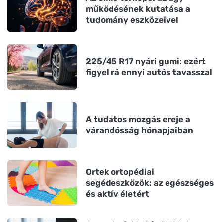
működésének kutatása a
tudomány eszközeivel
225/45 R17 nyári gumi: ezért
figyel rá ennyi autós tavasszal
A tudatos mozgás ereje a
várandósság hónapjaiban
Ortek ortopédiai
segédeszközök: az egészséges
és aktív életért