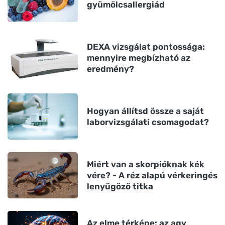
gyümölcsallergiád
DEXA vizsgálat pontossága:
mennyire megbízható az
eredmény?
Hogyan állítsd össze a saját
laborvizsgálati csomagodat?
Miért van a skorpióknak kék
vére? - A réz alapú vérkeringés
lenyűgöző titka
Az elme térképe: az agy