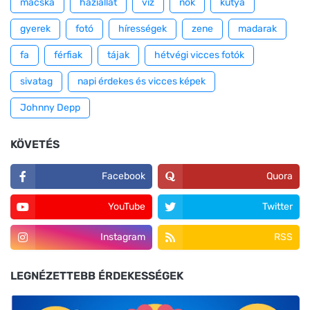
macska
háziállat
víz
nők
kutya
gyerek
fotó
hírességek
zene
madarak
fa
férfiak
tájak
hétvégi vicces fotók
sivatag
napi érdekes és vicces képek
Johnny Depp
KÖVETÉS
Facebook
Quora
YouTube
Twitter
Instagram
RSS
LEGNÉZETTEBB ÉRDEKESSÉGEK