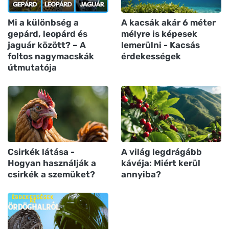
Mi a különbség a
A kacsák akár 6 méter
gepárd, leopárd és
mélyre is képesek
jaguár között? – A
lemerülni - Kacsás
foltos nagymacskák
érdekességek
útmutatója
Csirkék látása -
A világ legdrágább
Hogyan használják a
kávéja: Miért kerül
csirkék a szemüket?
annyiba?