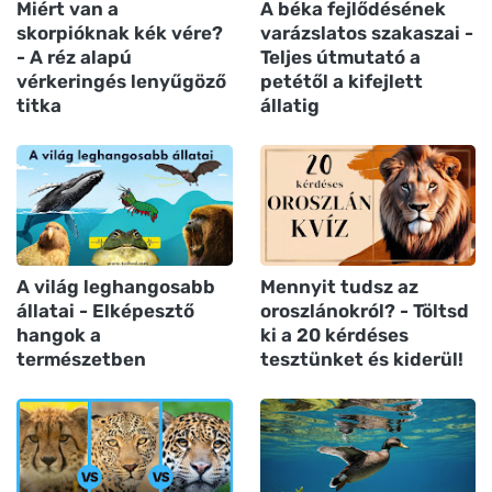
Miért van a
A béka fejlődésének
skorpióknak kék vére?
varázslatos szakaszai -
- A réz alapú
Teljes útmutató a
vérkeringés lenyűgöző
petétől a kifejlett
titka
állatig
A világ leghangosabb
Mennyit tudsz az
állatai - Elképesztő
oroszlánokról? - Töltsd
hangok a
ki a 20 kérdéses
természetben
tesztünket és kiderül!