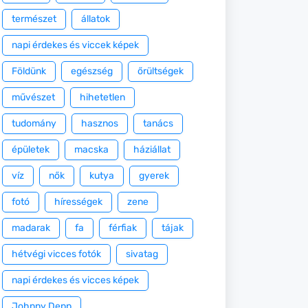
természet
állatok
napi érdekes és viccek képek
Földünk
egészség
őrültségek
művészet
hihetetlen
tudomány
hasznos
tanács
épületek
macska
háziállat
víz
nők
kutya
gyerek
fotó
hírességek
zene
madarak
fa
férfiak
tájak
hétvégi vicces fotók
sivatag
napi érdekes és vicces képek
Johnny Depp