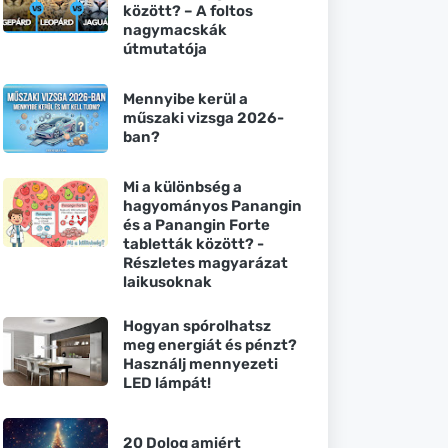
között? – A foltos
nagymacskák
útmutatója
Mennyibe kerül a
műszaki vizsga 2026-
ban?
Mi a különbség a
hagyományos Panangin
és a Panangin Forte
tabletták között? -
Részletes magyarázat
laikusoknak
Hogyan spórolhatsz
meg energiát és pénzt?
Használj mennyezeti
LED lámpát!
20 Dolog amiért