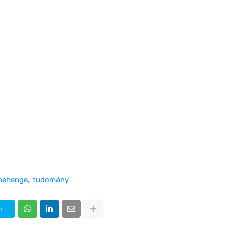
nehenge
tudomány
r