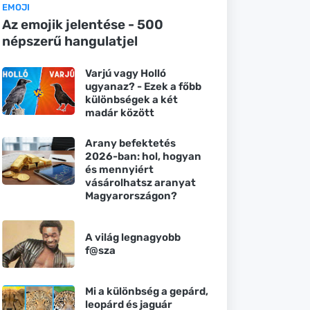
EMOJI
Az emojik jelentése - 500
népszerű hangulatjel
Varjú vagy Holló
ugyanaz? - Ezek a főbb
különbségek a két
madár között
Arany befektetés
2026-ban: hol, hogyan
és mennyiért
vásárolhatsz aranyat
Magyarországon?
A világ legnagyobb
f@sza
Mi a különbség a gepárd,
leopárd és jaguár