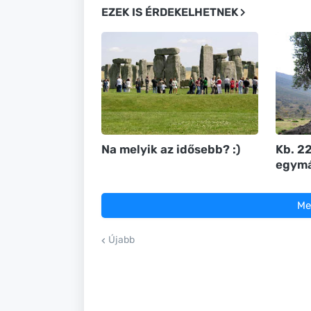
EZEK IS ÉRDEKELHETNEK
Na melyik az idősebb? :)
Kb. 22
egymá
Me
Újabb