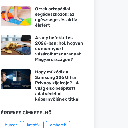
Ortek ortopédiai
segédeszközök: az
egészséges és aktív
életért
Arany befektetés
2026-ban: hol, hogyan
és mennyiért
vásárolhatsz aranyat
Magyarországon?
Hogy működik a
Samsung S26 Ultra
Privacy kijelzője? - A
világ első beépített
adatvédelmi
képernyőjének titkai
ÉRDEKES CÍMKEFELHŐ
humor
kreatív
emberek