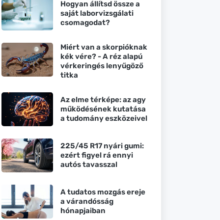
Hogyan állítsd össze a
saját laborvizsgálati
csomagodat?
Miért van a skorpióknak
kék vére? - A réz alapú
vérkeringés lenyűgöző
titka
Az elme térképe: az agy
működésének kutatása
a tudomány eszközeivel
225/45 R17 nyári gumi:
ezért figyel rá ennyi
autós tavasszal
A tudatos mozgás ereje
a várandósság
hónapjaiban