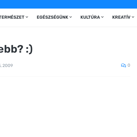
TERMÉSZET
EGÉSZSÉGÜNK
KULTÚRA
KREATÍV
ebb? :)
0
3, 2009