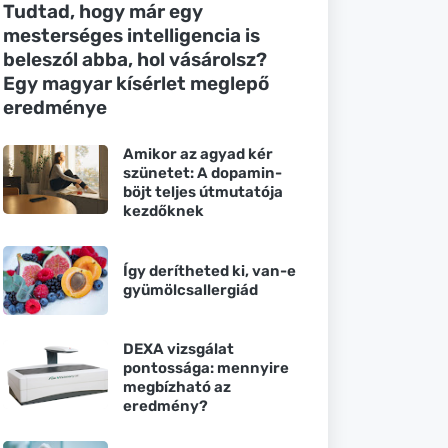
Tudtad, hogy már egy
mesterséges intelligencia is
beleszól abba, hol vásárolsz?
Egy magyar kísérlet meglepő
eredménye
Amikor az agyad kér
szünetet: A dopamin-
böjt teljes útmutatója
kezdőknek
Így derítheted ki, van-e
gyümölcsallergiád
DEXA vizsgálat
pontossága: mennyire
megbízható az
eredmény?