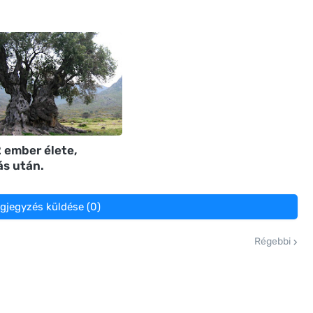
 ember élete,
s után.
gjegyzés küldése (0)
Régebbi