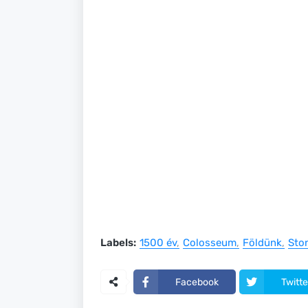
Labels:
1500 év
Colosseum
Földünk
Sto
Facebook
Twitte