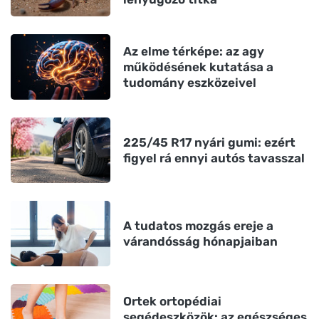
Az elme térképe: az agy
működésének kutatása a
tudomány eszközeivel
225/45 R17 nyári gumi: ezért
figyel rá ennyi autós tavasszal
A tudatos mozgás ereje a
várandósság hónapjaiban
Ortek ortopédiai
segédeszközök: az egészséges