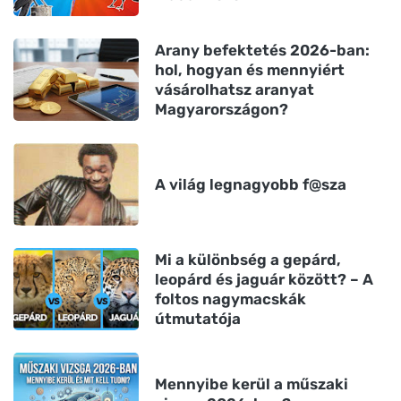
Arany befektetés 2026-ban:
hol, hogyan és mennyiért
vásárolhatsz aranyat
Magyarországon?
A világ legnagyobb f@sza
Mi a különbség a gepárd,
leopárd és jaguár között? – A
foltos nagymacskák
útmutatója
Mennyibe kerül a műszaki