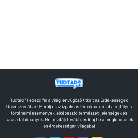
Tudtad? Fedezd fel a világ lenyűgöző titkait az Érdekességek
Univerzumában! Merülj el az izgalmas témákban, mint a rejtélyes
történelmi események, elképesztő természeti jelenségek és
furcsa találmányok. Ne hezitálj tovább, és lépj be a meglepetések
és érdekességek világába!