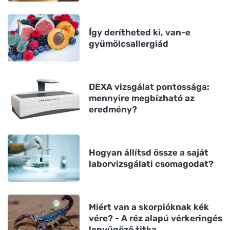
Így derítheted ki, van-e
gyümölcsallergiád
DEXA vizsgálat pontossága:
mennyire megbízható az
eredmény?
Hogyan állítsd össze a saját
laborvizsgálati csomagodat?
Miért van a skorpióknak kék
vére? - A réz alapú vérkeringés
lenyűgöző titka