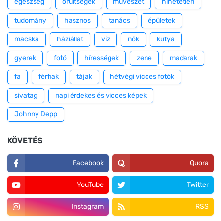
egészség
őrültségek
művészet
hihetetlen
tudomány
hasznos
tanács
épületek
macska
háziállat
víz
nők
kutya
gyerek
fotó
hírességek
zene
madarak
fa
férfiak
tájak
hétvégi vicces fotók
sivatag
napi érdekes és vicces képek
Johnny Depp
KÖVETÉS
Facebook
Quora
YouTube
Twitter
Instagram
RSS