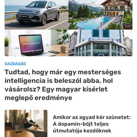
GAZDASÁG
Tudtad, hogy már egy mesterséges
intelligencia is beleszól abba, hol
vásárolsz? Egy magyar kísérlet
meglepő eredménye
Amikor az agyad kér szünetet:
A dopamin-böjt teljes
útmutatója kezdőknek