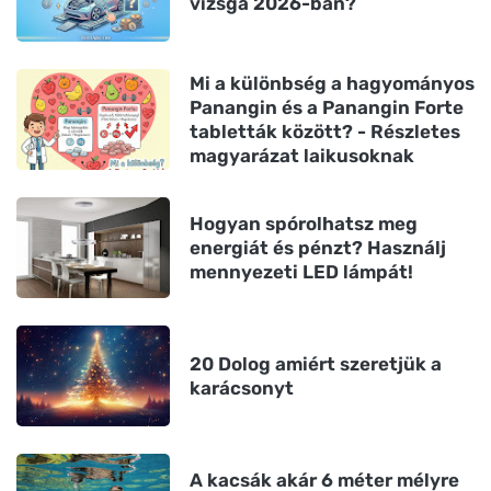
vizsga 2026-ban?
Mi a különbség a hagyományos
Panangin és a Panangin Forte
tabletták között? - Részletes
magyarázat laikusoknak
Hogyan spórolhatsz meg
energiát és pénzt? Használj
mennyezeti LED lámpát!
20 Dolog amiért szeretjük a
karácsonyt
A kacsák akár 6 méter mélyre