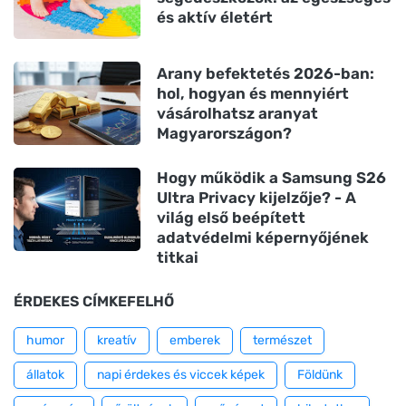
és aktív életért
Arany befektetés 2026-ban:
hol, hogyan és mennyiért
vásárolhatsz aranyat
Magyarországon?
Hogy működik a Samsung S26
Ultra Privacy kijelzője? - A
világ első beépített
adatvédelmi képernyőjének
titkai
ÉRDEKES CÍMKEFELHŐ
humor
kreatív
emberek
természet
állatok
napi érdekes és viccek képek
Földünk