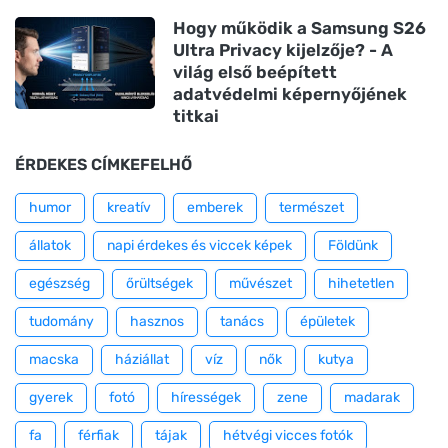
Hogy működik a Samsung S26
Ultra Privacy kijelzője? - A
világ első beépített
adatvédelmi képernyőjének
titkai
ÉRDEKES CÍMKEFELHŐ
humor
kreatív
emberek
természet
állatok
napi érdekes és viccek képek
Földünk
egészség
őrültségek
művészet
hihetetlen
tudomány
hasznos
tanács
épületek
macska
háziállat
víz
nők
kutya
gyerek
fotó
hírességek
zene
madarak
fa
férfiak
tájak
hétvégi vicces fotók