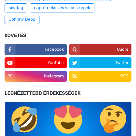
sivatag
napi érdekes és vicces képek
Johnny Depp
KÖVETÉS
Facebook
Quora
YouTube
Twitter
Instagram
RSS
LEGNÉZETTEBB ÉRDEKESSÉGEK