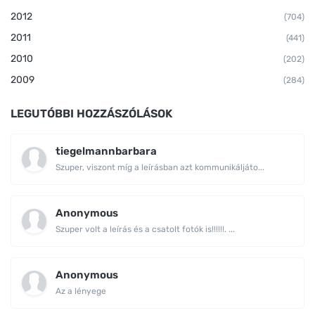
2012
(704)
2011
(441)
2010
(202)
2009
(284)
LEGUTÓBBI HOZZÁSZÓLÁSOK
tiegelmannbarbara
Szuper, viszont míg a leírásban azt kommunikáljáto...
Anonymous
Szuper volt a leírás és a csatolt fotók is!!!!!!. ...
Anonymous
Az a lényege