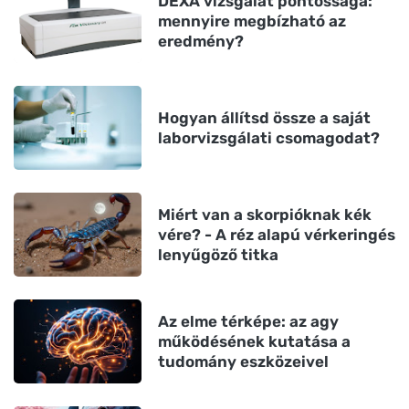
DEXA vizsgálat pontossága:
mennyire megbízható az
eredmény?
Hogyan állítsd össze a saját
laborvizsgálati csomagodat?
Miért van a skorpióknak kék
vére? - A réz alapú vérkeringés
lenyűgöző titka
Az elme térképe: az agy
működésének kutatása a
tudomány eszközeivel