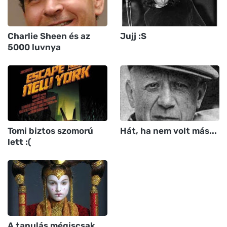
Charlie Sheen és az
Jujj :S
5000 luvnya
Tomi biztos szomorú
Hát, ha nem volt más...
lett :(
A tanulás mégiscsak