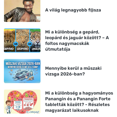
A világ legnagyobb f@sza
Mi a különbség a gepárd,
leopárd és jaguár között? – A
foltos nagymacskák
útmutatója
Mennyibe kerül a műszaki
vizsga 2026-ban?
Mi a különbség a hagyományos
Panangin és a Panangin Forte
tabletták között? - Részletes
magyarázat laikusoknak