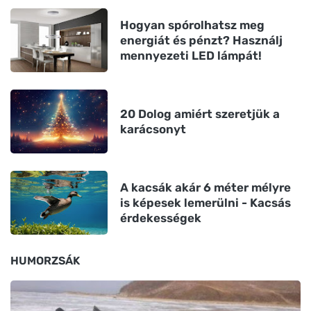
Hogyan spórolhatsz meg
energiát és pénzt? Használj
mennyezeti LED lámpát!
20 Dolog amiért szeretjük a
karácsonyt
A kacsák akár 6 méter mélyre
is képesek lemerülni - Kacsás
érdekességek
HUMORZSÁK