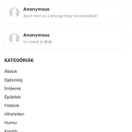
Anonymous
Azert mert ez a lényege hogy káromkodás🤦
Anonymous
Ez rohadt jó 😂😂
KATEGÓRIÁK
Állatok
Egészség
Emberek
Épületek
Földünk
Hihetetlen
Humor
Kreatív