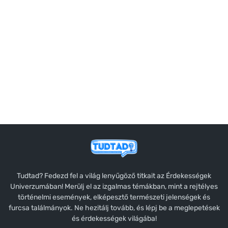
Tudtad? Fedezd fel a világ lenyűgöző titkait az Érdekességek
Univerzumában! Merülj el az izgalmas témákban, mint a rejtélyes
történelmi események, elképesztő természeti jelenségek és
furcsa találmányok. Ne hezitálj tovább, és lépj be a meglepetések
és érdekességek világába!