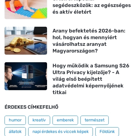
segédeszközök: az egészséges
és aktív életért
Arany befektetés 2026-ban:
hol, hogyan és mennyiért
vásárolhatsz aranyat
Magyarországon?
Hogy működik a Samsung S26
Ultra Privacy kijelzője? - A
világ első beépített
adatvédelmi képernyőjének
titkai
ÉRDEKES CÍMKEFELHŐ
humor
kreatív
emberek
természet
állatok
napi érdekes és viccek képek
Földünk