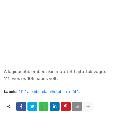
A legidősebb ember, akin műtétet hajtottak végre,
111 éves és 105 napos volt.
Labels:
111 év
emberek
hihetetlen
műtét