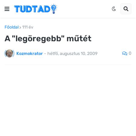
Főoldal
111 év
A "legöregebb" műtét
0
Kozmokrator
-
hétfő, augusztus 10, 2009