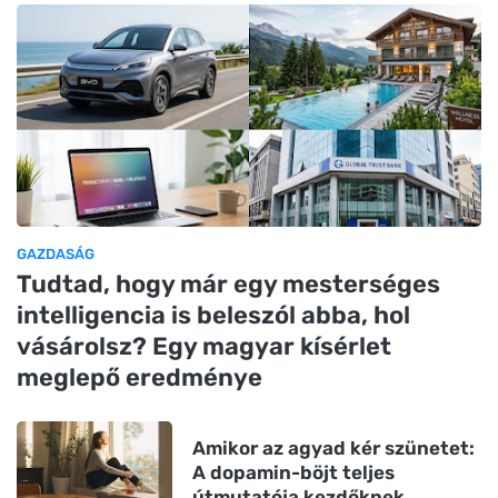
GAZDASÁG
Tudtad, hogy már egy mesterséges
intelligencia is beleszól abba, hol
vásárolsz? Egy magyar kísérlet
meglepő eredménye
Amikor az agyad kér szünetet:
A dopamin-böjt teljes
útmutatója kezdőknek