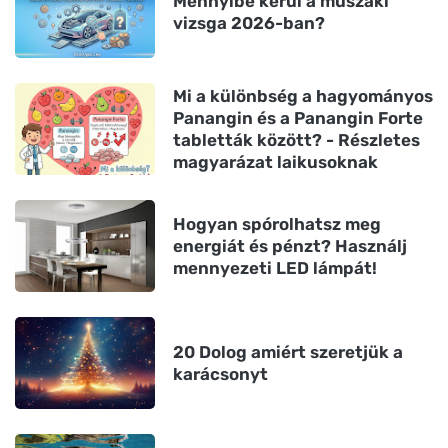
Mennyibe kerül a műszaki
vizsga 2026-ban?
Mi a különbség a hagyományos
Panangin és a Panangin Forte
tabletták között? - Részletes
magyarázat laikusoknak
Hogyan spórolhatsz meg
energiát és pénzt? Használj
mennyezeti LED lámpát!
20 Dolog amiért szeretjük a
karácsonyt