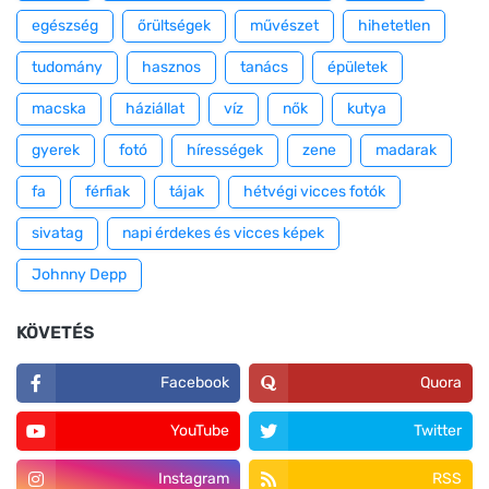
egészség
őrültségek
művészet
hihetetlen
tudomány
hasznos
tanács
épületek
macska
háziállat
víz
nők
kutya
gyerek
fotó
hírességek
zene
madarak
fa
férfiak
tájak
hétvégi vicces fotók
sivatag
napi érdekes és vicces képek
Johnny Depp
KÖVETÉS
Facebook
Quora
YouTube
Twitter
Instagram
RSS