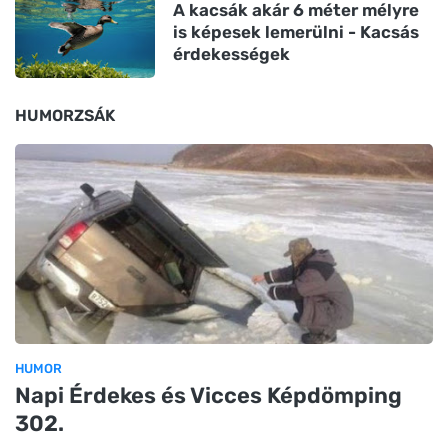
A kacsák akár 6 méter mélyre
is képesek lemerülni - Kacsás
érdekességek
HUMORZSÁK
HUMOR
Napi Érdekes és Vicces Képdömping
302.