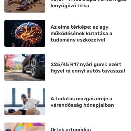
lenyűgöző titka
Az elme térképe: az agy
működésének kutatása a
tudomány eszközeivel
225/45 R17 nyári gumi: ezért
figyel rá ennyi autós tavasszal
A tudatos mozgás ereje a
várandósság hónapjaiban
Ortek ortopédiai