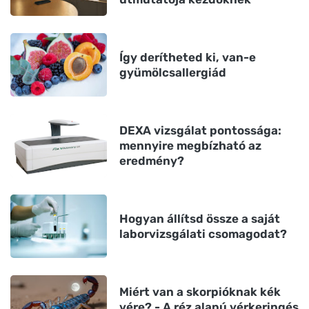
Így derítheted ki, van-e
gyümölcsallergiád
DEXA vizsgálat pontossága:
mennyire megbízható az
eredmény?
Hogyan állítsd össze a saját
laborvizsgálati csomagodat?
Miért van a skorpióknak kék
vére? - A réz alapú vérkeringés