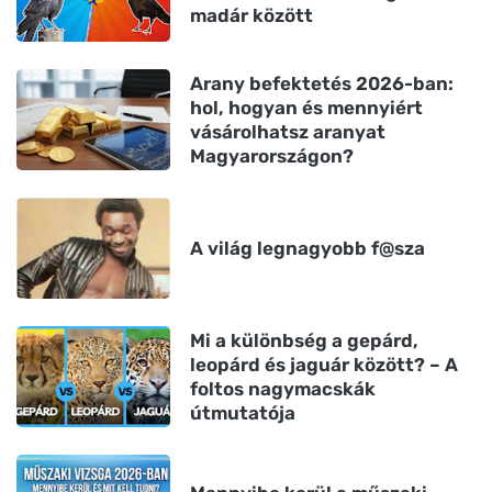
madár között
Arany befektetés 2026-ban:
hol, hogyan és mennyiért
vásárolhatsz aranyat
Magyarországon?
A világ legnagyobb f@sza
Mi a különbség a gepárd,
leopárd és jaguár között? – A
foltos nagymacskák
útmutatója