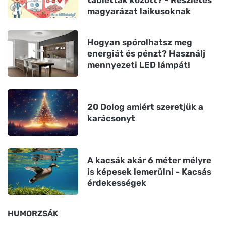
tabletták között? - Részletes
magyarázat laikusoknak
Hogyan spórolhatsz meg
energiát és pénzt? Használj
mennyezeti LED lámpát!
20 Dolog amiért szeretjük a
karácsonyt
A kacsák akár 6 méter mélyre
is képesek lemerülni - Kacsás
érdekességek
HUMORZSÁK