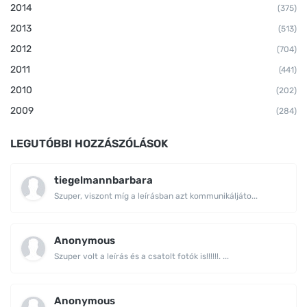
2014
(375)
2013
(513)
2012
(704)
2011
(441)
2010
(202)
2009
(284)
LEGUTÓBBI HOZZÁSZÓLÁSOK
tiegelmannbarbara
Szuper, viszont míg a leírásban azt kommunikáljáto...
Anonymous
Szuper volt a leírás és a csatolt fotók is!!!!!!. ...
Anonymous