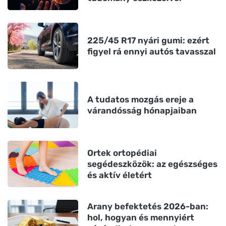
225/45 R17 nyári gumi: ezért
figyel rá ennyi autós tavasszal
A tudatos mozgás ereje a
várandósság hónapjaiban
Ortek ortopédiai
segédeszközök: az egészséges
és aktív életért
Arany befektetés 2026-ban:
hol, hogyan és mennyiért