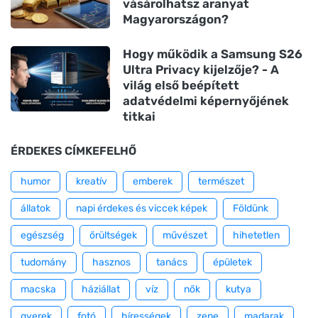
vásárolhatsz aranyat
Magyarországon?
Hogy működik a Samsung S26
Ultra Privacy kijelzője? - A
világ első beépített
adatvédelmi képernyőjének
titkai
ÉRDEKES CÍMKEFELHŐ
humor
kreatív
emberek
természet
állatok
napi érdekes és viccek képek
Földünk
egészség
őrültségek
művészet
hihetetlen
tudomány
hasznos
tanács
épületek
macska
háziállat
víz
nők
kutya
gyerek
fotó
hírességek
zene
madarak