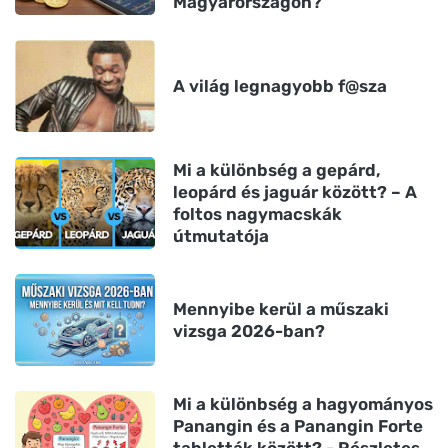
Magyarországon?
A világ legnagyobb f@sza
Mi a különbség a gepárd,
leopárd és jaguár között? – A
foltos nagymacskák
útmutatója
Mennyibe kerül a műszaki
vizsga 2026-ban?
Mi a különbség a hagyományos
Panangin és a Panangin Forte