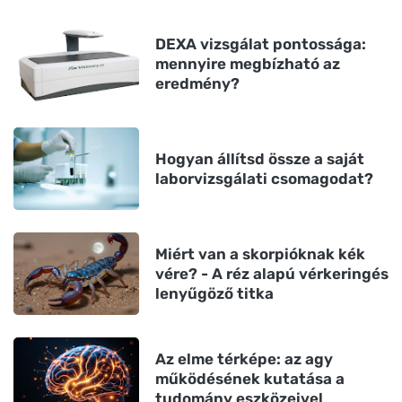
DEXA vizsgálat pontossága:
mennyire megbízható az
eredmény?
Hogyan állítsd össze a saját
laborvizsgálati csomagodat?
Miért van a skorpióknak kék
vére? - A réz alapú vérkeringés
lenyűgöző titka
Az elme térképe: az agy
működésének kutatása a
tudomány eszközeivel