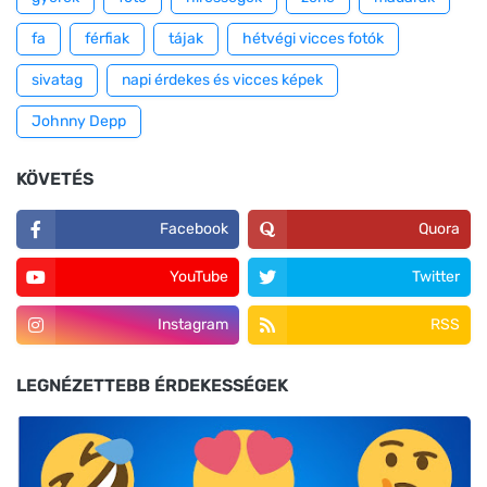
fa
férfiak
tájak
hétvégi vicces fotók
sivatag
napi érdekes és vicces képek
Johnny Depp
KÖVETÉS
Facebook
Quora
YouTube
Twitter
Instagram
RSS
LEGNÉZETTEBB ÉRDEKESSÉGEK