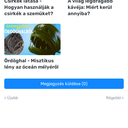
Csirkék látása -
A világ legdrágább
Hogyan használják a
kávéja: Miért kerül
csirkék a szemüket?
annyiba?
Ördöghal - Misztikus
lény az óceán mélyéről
Megjegyzés küldése (0)
Újabb
Régebbi