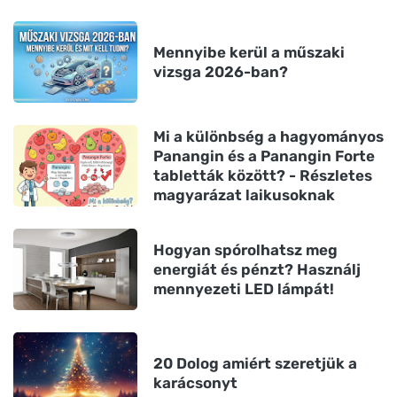
Mennyibe kerül a műszaki
vizsga 2026-ban?
Mi a különbség a hagyományos
Panangin és a Panangin Forte
tabletták között? - Részletes
magyarázat laikusoknak
Hogyan spórolhatsz meg
energiát és pénzt? Használj
mennyezeti LED lámpát!
20 Dolog amiért szeretjük a
karácsonyt