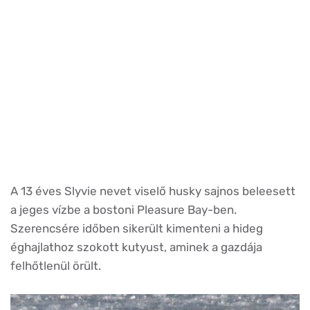
A 13 éves Slyvie nevet viselő husky sajnos beleesett
a jeges vízbe a bostoni Pleasure Bay-ben.
Szerencsére időben sikerült kimenteni a hideg
éghajlathoz szokott kutyust, aminek a gazdája
felhőtlenül örült.