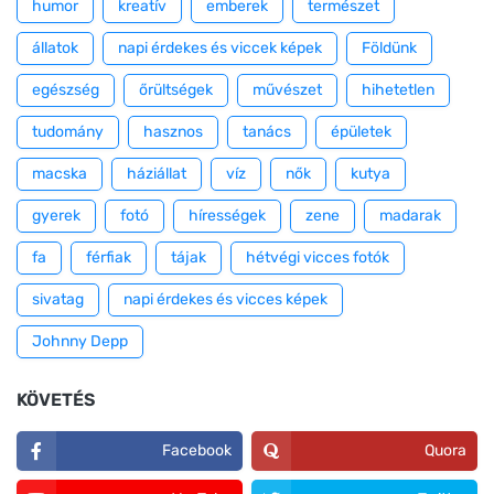
humor
kreatív
emberek
természet
állatok
napi érdekes és viccek képek
Földünk
egészség
őrültségek
művészet
hihetetlen
tudomány
hasznos
tanács
épületek
macska
háziállat
víz
nők
kutya
gyerek
fotó
hírességek
zene
madarak
fa
férfiak
tájak
hétvégi vicces fotók
sivatag
napi érdekes és vicces képek
Johnny Depp
KÖVETÉS
Facebook
Quora