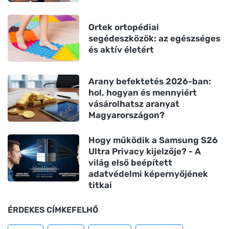
Ortek ortopédiai
segédeszközök: az egészséges
és aktív életért
Arany befektetés 2026-ban:
hol, hogyan és mennyiért
vásárolhatsz aranyat
Magyarországon?
Hogy működik a Samsung S26
Ultra Privacy kijelzője? - A
világ első beépített
adatvédelmi képernyőjének
titkai
ÉRDEKES CÍMKEFELHŐ