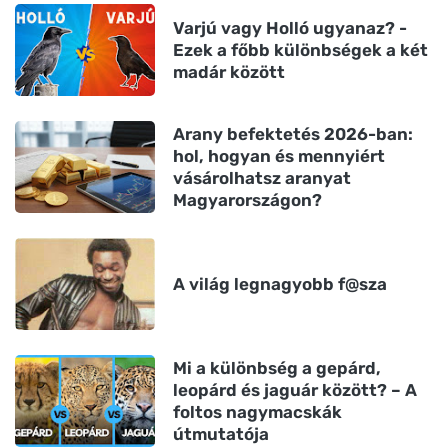
Varjú vagy Holló ugyanaz? -
Ezek a főbb különbségek a két
madár között
Arany befektetés 2026-ban:
hol, hogyan és mennyiért
vásárolhatsz aranyat
Magyarországon?
A világ legnagyobb f@sza
Mi a különbség a gepárd,
leopárd és jaguár között? – A
foltos nagymacskák
útmutatója