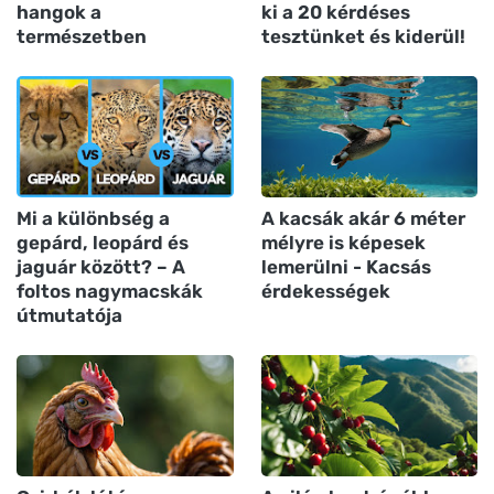
hangok a
ki a 20 kérdéses
természetben
tesztünket és kiderül!
Mi a különbség a
A kacsák akár 6 méter
gepárd, leopárd és
mélyre is képesek
jaguár között? – A
lemerülni - Kacsás
foltos nagymacskák
érdekességek
útmutatója