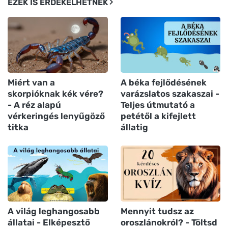
EZEK IS ÉRDEKELHETNEK
Miért van a
A béka fejlődésének
skorpióknak kék vére?
varázslatos szakaszai -
- A réz alapú
Teljes útmutató a
vérkeringés lenyűgöző
petétől a kifejlett
titka
állatig
A világ leghangosabb
Mennyit tudsz az
állatai - Elképesztő
oroszlánokról? - Töltsd