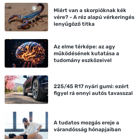
Miért van a skorpióknak kék
vére? - A réz alapú vérkeringés
lenyűgöző titka
Az elme térképe: az agy
működésének kutatása a
tudomány eszközeivel
225/45 R17 nyári gumi: ezért
figyel rá ennyi autós tavasszal
A tudatos mozgás ereje a
várandósság hónapjaiban