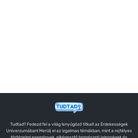
Tudtad? Fedezd fel a világ lenyűgöző titkait az Érdekességek
Univerzumában! Merülj el az izgalmas témákban, mint a rejtélyes
történelmi események, elképesztő természeti jelenségek és