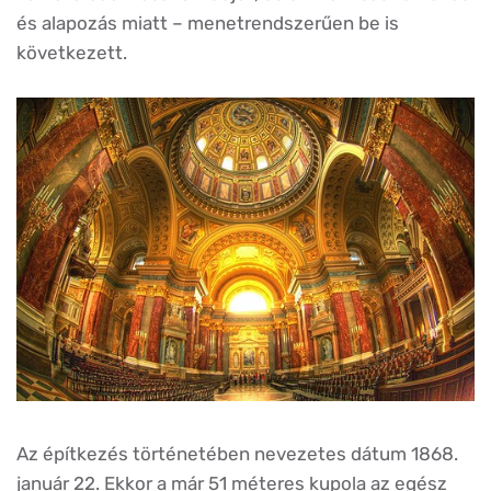
és alapozás miatt – menetrendszerűen be is
következett.
Az építkezés történetében nevezetes dátum 1868.
január 22. Ekkor a már 51 méteres kupola az egész