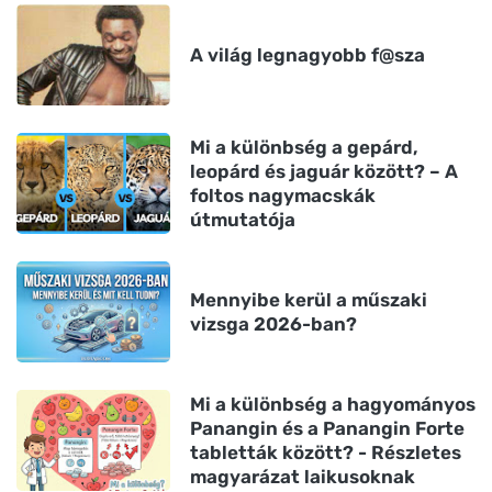
A világ legnagyobb f@sza
Mi a különbség a gepárd,
leopárd és jaguár között? – A
foltos nagymacskák
útmutatója
Mennyibe kerül a műszaki
vizsga 2026-ban?
Mi a különbség a hagyományos
Panangin és a Panangin Forte
tabletták között? - Részletes
magyarázat laikusoknak