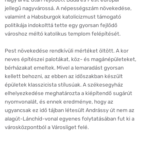
jellegű nagyvárossá. A népességszám növekedése,
valamint a Habsburgok katolicizmust támogató
politikája indokolttá tette egy gyorsan fejlődő
városhoz méltó katolikus templom felépítését.
Pest növekedése rendkívüli mértéket öltött. A kor
neves építészei palotákat, köz- és magánépületeket,
bérházakat emeltek. Mivel a lemaradást gyorsan
kellett behozni, az ebben az időszakban készült
épületek klasszicista stílusúak. A székesegyház
elhelyezkedése meghatározta a kiépítendő sugárút
nyomvonalát, és ennek eredménye, hogy az
ugyancsak ez idő tájban létesült Andrássy út nem az
alagút-Lánchíd-vonal egyenes folytatásában fut ki a
városközpontból a Városliget felé.