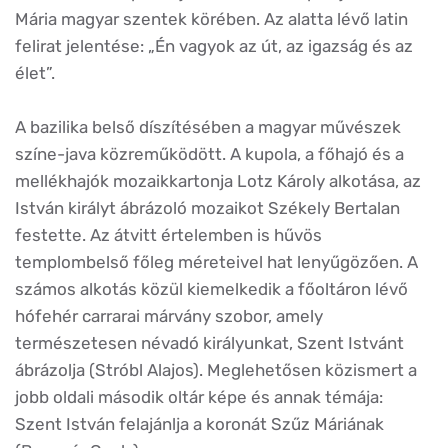
Mária magyar szentek körében. Az alatta lévő latin
felirat jelentése: „Én vagyok az út, az igazság és az
élet”.
A bazilika belső díszítésében a magyar művészek
színe-java közreműködött. A kupola, a főhajó és a
mellékhajók mozaikkartonja Lotz Károly alkotása, az
István királyt ábrázoló mozaikot Székely Bertalan
festette. Az átvitt értelemben is hűvös
templombelső főleg méreteivel hat lenyűgözően. A
számos alkotás közül kiemelkedik a főoltáron lévő
hófehér carrarai márvány szobor, amely
természetesen névadó királyunkat, Szent Istvánt
ábrázolja (Stróbl Alajos). Meglehetősen közismert a
jobb oldali második oltár képe és annak témája:
Szent István felajánlja a koronát Szűz Máriának