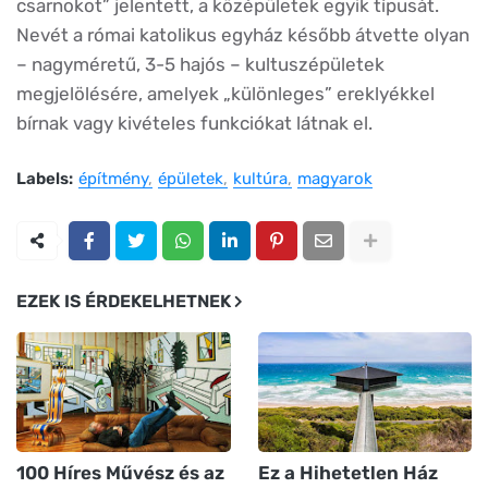
csarnokot” jelentett, a középületek egyik típusát.
Nevét a római katolikus egyház később átvette olyan
– nagyméretű, 3-5 hajós – kultuszépületek
megjelölésére, amelyek „különleges” ereklyékkel
bírnak vagy kivételes funkciókat látnak el.
Labels:
építmény
épületek
kultúra
magyarok
EZEK IS ÉRDEKELHETNEK
100 Híres Művész és az
Ez a Hihetetlen Ház