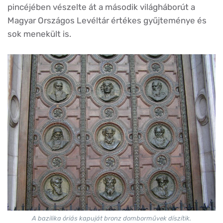
pincéjében vészelte át a második világháborút a
Magyar Országos Levéltár értékes gyűjteménye és
sok menekült is.
A bazilika óriás kapuját bronz domborművek díszítik.