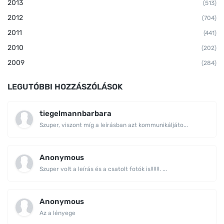
2013
(513)
2012
(704)
2011
(441)
2010
(202)
2009
(284)
LEGUTÓBBI HOZZÁSZÓLÁSOK
tiegelmannbarbara
Szuper, viszont míg a leírásban azt kommunikáljáto...
Anonymous
Szuper volt a leírás és a csatolt fotók is!!!!!!. ...
Anonymous
Az a lényege