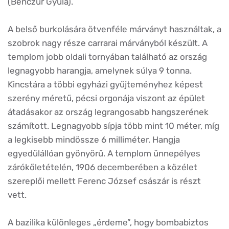
(Benczúr Gyula).
A belső burkolására ötvenféle márványt használtak, a
szobrok nagy része carrarai márványból készült. A
templom jobb oldali tornyában található az ország
legnagyobb harangja, amelynek súlya 9 tonna.
Kincstára a többi egyházi gyűjteményhez képest
szerény méretű, pécsi orgonája viszont az épület
átadásakor az ország legrangosabb hangszerének
számított. Legnagyobb sípja több mint 10 méter, míg
a legkisebb mindössze 6 milliméter. Hangja
egyedülállóan gyönyörű. A templom ünnepélyes
zárókőletételén, 1906 decemberében a közélet
szereplői mellett Ferenc József császár is részt
vett.
A bazilika különleges „érdeme”, hogy bombabiztos