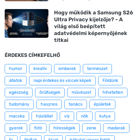
Hogy működik a Samsung S26
Ultra Privacy kijelzője? - A
világ első beépített
adatvédelmi képernyőjének
titkai
ÉRDEKES CÍMKEFELHŐ
humor
kreatív
emberek
természet
állatok
napi érdekes és viccek képek
Földünk
egészség
őrültségek
művészet
hihetetlen
tudomány
hasznos
tanács
épületek
macska
háziállat
víz
nők
kutya
gyerek
fotó
hírességek
zene
madarak
fa
férfiak
tájak
hétvégi vicces fotók