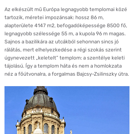
Az elkészült mű Európa legnagyobb templomai közé
tartozik, méretei impozánsak: hossz 86 m,
alapterülete 4147 m2, befogadóképessége 8500 fő,
legnagyobb szélessége 55 m, a kupola 96 m magas.
Sajnos a bazilikára az utcákból sehonnan sincs jó
rálátás, mert elhelyezkedése a régi szokás szerint
úgynevezett „keletelt” templom: a szentélye keleti
tájolású. Így a templom háta és nem a homlokzata
néz a főútvonalra, a forgalmas Bajcsy-Zsilinszky útra.