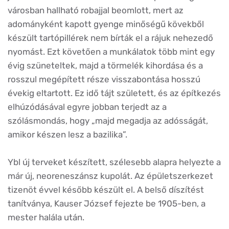
városban hallható robajjal beomlott, mert az
adományként kapott gyenge minőségű kövekből
készült tartópillérek nem bírták el a rájuk nehezedő
nyomást. Ezt követően a munkálatok több mint egy
évig szüneteltek, majd a törmelék kihordása és a
rosszul megépített része visszabontása hosszú
évekig eltartott. Ez idő tájt született, és az építkezés
elhúzódásával egyre jobban terjedt az a
szólásmondás, hogy „majd megadja az adósságát,
amikor készen lesz a bazilika”.
Ybl új terveket készített, szélesebb alapra helyezte a
már új, neoreneszánsz kupolát. Az épületszerkezet
tizenöt évvel később készült el. A belső díszítést
tanítványa, Kauser József fejezte be 1905-ben, a
mester halála után.