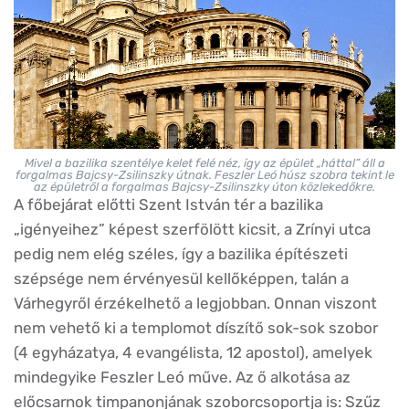
Mivel a bazilika szentélye kelet felé néz, így az épület „háttal” áll a
forgalmas Bajcsy-Zsilinszky útnak. Feszler Leó húsz szobra tekint le
az épületről a forgalmas Bajcsy-Zsilinszky úton közlekedőkre.
A főbejárat előtti Szent István tér a bazilika
„igényeihez” képest szerfölött kicsit, a Zrínyi utca
pedig nem elég széles, így a bazilika építészeti
szépsége nem érvényesül kellőképpen, talán a
Várhegyről érzékelhető a legjobban. Onnan viszont
nem vehető ki a templomot díszítő sok-sok szobor
(4 egyházatya, 4 evangélista, 12 apostol), amelyek
mindegyike Feszler Leó műve. Az ő alkotása az
előcsarnok timpanonjának szoborcsoportja is: Szűz