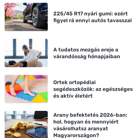
225/45 R17 nyári gumi: ezért
figyel rá ennyi autós tavasszal
A tudatos mozgás ereje a
várandósság hónapjaiban
Ortek ortopédiai
segédeszközök: az egészséges
és aktív életért
Arany befektetés 2026-ban:
hol, hogyan és mennyiért
vásárolhatsz aranyat
Magyarországon?