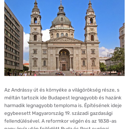
Az Andrássy út és környéke a világörökség része, s
méltán tartozik ide Budapest legnagyobb és hazánk
harmadik legnagyobb temploma is. Építésének ideje
egybeesett Magyarország 19. századi gazdasági
fellendülésével. A reformkor végén és az 1838-as
nagy árvíz után fejlődött Buda és Pest európai