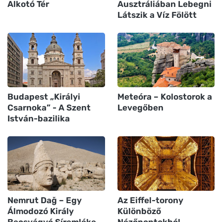
Alkotó Tér
Ausztráliában Lebegni
Látszik a Víz Fölött
Budapest „Királyi
Meteóra – Kolostorok a
Csarnoka” - A Szent
Levegőben
István-bazilika
Nemrut Dağ – Egy
Az Eiffel-torony
Álmodozó Király
Különböző