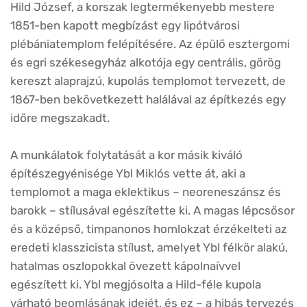
Hild József, a korszak legtermékenyebb mestere
1851-ben kapott megbízást egy lipótvárosi
plébániatemplom felépítésére. Az épülő esztergomi
és egri székesegyház alkotója egy centrális, görög
kereszt alaprajzú, kupolás templomot tervezett, de
1867-ben bekövetkezett halálával az építkezés egy
időre megszakadt.
A munkálatok folytatását a kor másik kiváló
építészegyénisége Ybl Miklós vette át, aki a
templomot a maga eklektikus – neoreneszánsz és
barokk – stílusával egészítette ki. A magas lépcsősor
és a középső, timpanonos homlokzat érzékelteti az
eredeti klasszicista stílust, amelyet Ybl félkör alakú,
hatalmas oszlopokkal övezett kápolnaívvel
egészített ki. Ybl megjósolta a Hild-féle kupola
várható beomlásának idejét, és ez – a hibás tervezés