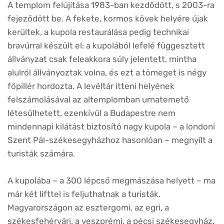
A templom felújítása 1983-ban kezdődött, s 2003-ra
fejeződött be. A fekete, kormos kövek helyére újak
kerültek, a kupola restaurálása pedig technikai
bravúrral készült el: a kupolából lefelé függesztett
állványzat csak feleakkora súly jelentett, mintha
alulról állványoztak volna, és ezt a tömeget is négy
főpillér hordozta. A levéltár itteni helyének
felszámolásával az altemplomban urnatemető
létesülhetett, ezenkívül a Budapestre nem
mindennapi kilátást biztosító nagy kupola – a londoni
Szent Pál-székesegyházhoz hasonlóan – megnyílt a
turisták számára.
A kupolába – a 300 lépcső megmászása helyett – ma
már két lifttel is feljuthatnak a turisták.
Magyarországon az esztergomi, az egri, a
székesfehérvári, a veszprémi, a pécsi székesegyház,