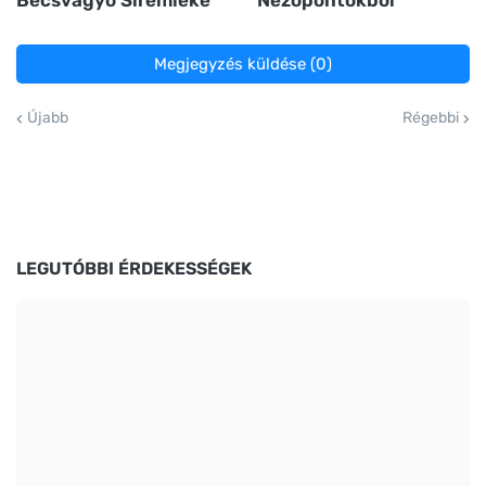
Becsvágyó Síremléke
Nézőpontokból
Megjegyzés küldése (0)
Újabb
Régebbi
LEGUTÓBBI ÉRDEKESSÉGEK