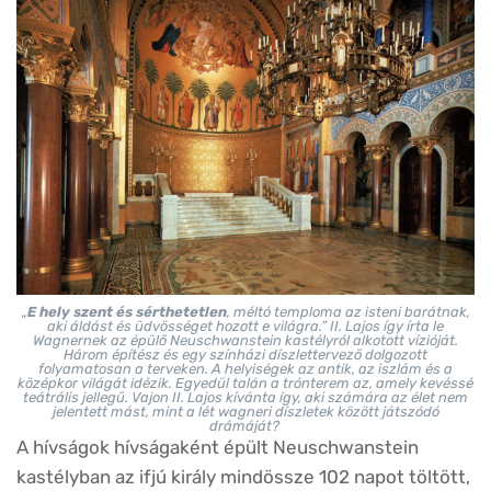
„
E hely szent és sérthetetlen
, méltó temploma az isteni barátnak,
aki áldást és üdvösséget hozott e világra.” II. Lajos így írta le
Wagnernek az épülő Neuschwanstein kastélyról alkotott vízióját.
Három építész és egy színházi díszlettervező dolgozott
folyamatosan a terveken. A helyiségek az antik, az iszlám és a
középkor világát idézik. Egyedül talán a trónterem az, amely kevéssé
teátrális jellegű. Vajon II. Lajos kívánta így, aki számára az élet nem
jelentett mást, mint a lét wagneri díszletek között játszódó
drámáját?
A hívságok hívságaként épült Neuschwanstein
kastélyban az ifjú király mindössze 102 napot töltött,