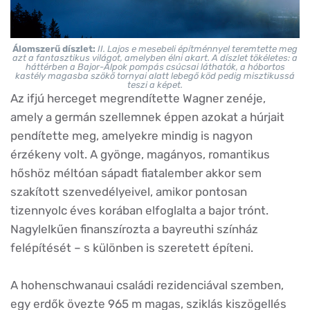
Álomszerű díszlet:
II. Lajos e mesebeli építménnyel teremtette meg
azt a fantasztikus világot, amelyben élni akart. A díszlet tökéletes: a
háttérben a Bajor-Alpok pompás csúcsai láthatók, a hóbortos
kastély magasba szökő tornyai alatt lebegő köd pedig misztikussá
teszi a képet.
Az ifjú herceget megrendítette Wagner zenéje,
amely a germán szellemnek éppen azokat a húrjait
pendítette meg, amelyekre mindig is nagyon
érzékeny volt. A gyönge, magányos, romantikus
hőshöz méltóan sápadt fiatalember akkor sem
szakított szenvedélyeivel, amikor pontosan
tizennyolc éves korában elfoglalta a bajor trónt.
Nagylelkűen finanszírozta a bayreuthi színház
felépítését – s különben is szeretett építeni.
A hohenschwanaui családi rezidenciával szemben,
egy erdők övezte 965 m magas, sziklás kiszögellés