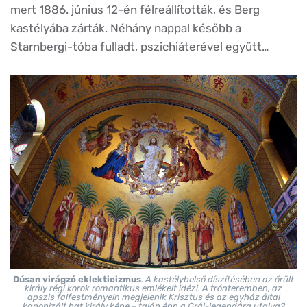
mert 1886. június 12-én félreállították, és Berg
kastélyába zárták. Néhány nappal később a
Starnbergi-tóba fulladt, pszichiáterével együtt…
Dúsan virágzó eklekticizmus
. A kastélybelső díszítésében az őrült
király régi korok romantikus emlékeit idézi. A trónteremben, az
apszis falfestményein megjelenik Krisztus és az egyház által
kanonizált hat király képe – talán épp a Grál-legendára utalva?