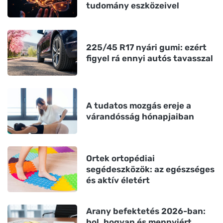
tudomány eszközeivel
225/45 R17 nyári gumi: ezért
figyel rá ennyi autós tavasszal
A tudatos mozgás ereje a
várandósság hónapjaiban
Ortek ortopédiai
segédeszközök: az egészséges
és aktív életért
Arany befektetés 2026-ban:
hol, hogyan és mennyiért