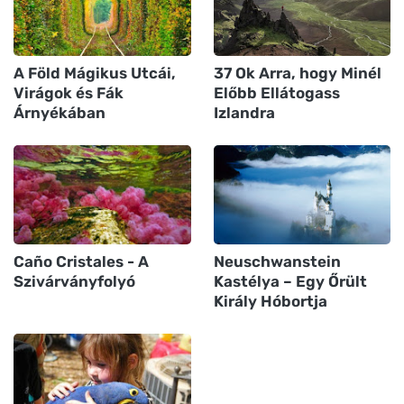
A Föld Mágikus Utcái,
37 Ok Arra, hogy Minél
Virágok és Fák
Előbb Ellátogass
Árnyékában
Izlandra
Caño Cristales - A
Neuschwanstein
Szivárványfolyó
Kastélya – Egy Őrült
Király Hóbortja