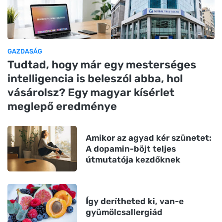
GAZDASÁG
Tudtad, hogy már egy mesterséges
intelligencia is beleszól abba, hol
vásárolsz? Egy magyar kísérlet
meglepő eredménye
Amikor az agyad kér szünetet:
A dopamin-böjt teljes
útmutatója kezdőknek
Így derítheted ki, van-e
gyümölcsallergiád