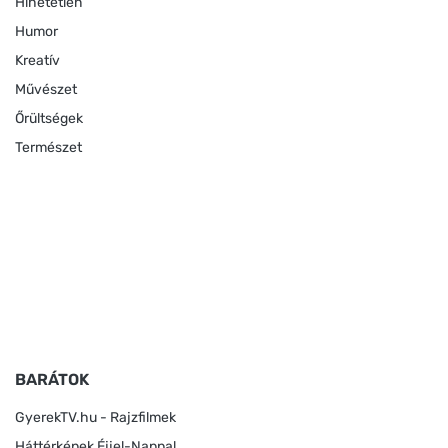
Hihetetlen
Humor
Kreatív
Művészet
Őrültségek
Természet
BARÁTOK
GyerekTV.hu - Rajzfilmek
Háttérképek Éjjel-Nappal