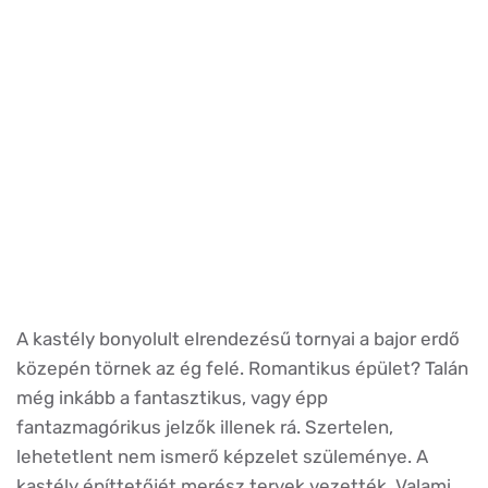
A kastély bonyolult elrendezésű tornyai a bajor erdő
közepén törnek az ég felé. Romantikus épület? Talán
még inkább a fantasztikus, vagy épp
fantazmagórikus jelzők illenek rá. Szertelen,
lehetetlent nem ismerő képzelet szüleménye. A
kastély építtetőjét merész tervek vezették. Valami