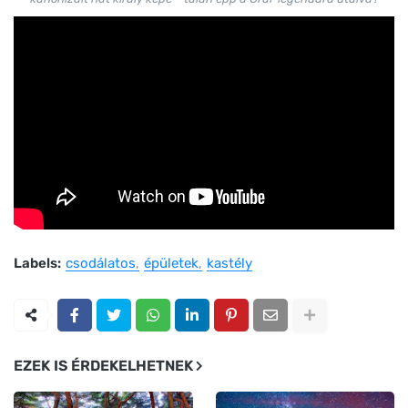
Labels:
csodálatos
épületek
kastély
EZEK IS ÉRDEKELHETNEK