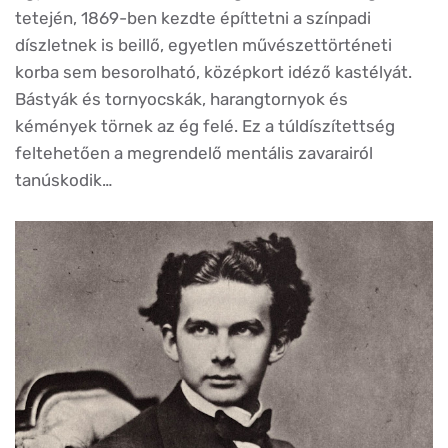
tetején, 1869-ben kezdte építtetni a színpadi
díszletnek is beillő, egyetlen művészettörténeti
korba sem besorolható, középkort idéző kastélyát.
Bástyák és tornyocskák, harangtornyok és
kémények törnek az ég felé. Ez a túldíszítettség
feltehetően a megrendelő mentális zavarairól
tanúskodik…