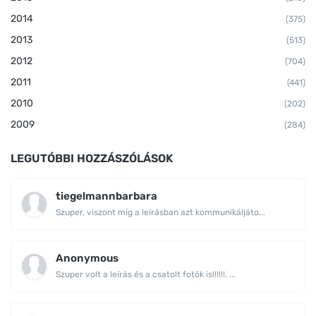
2014
(375)
2013
(513)
2012
(704)
2011
(441)
2010
(202)
2009
(284)
LEGUTÓBBI HOZZÁSZÓLÁSOK
tiegelmannbarbara
Szuper, viszont míg a leírásban azt kommunikáljáto...
Anonymous
Szuper volt a leírás és a csatolt fotók is!!!!!!. ...