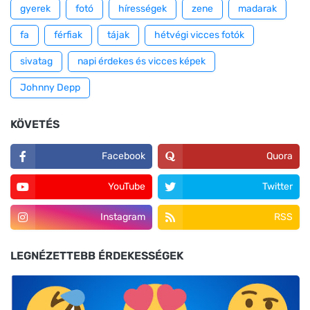
gyerek
fotó
hírességek
zene
madarak
fa
férfiak
tájak
hétvégi vicces fotók
sivatag
napi érdekes és vicces képek
Johnny Depp
KÖVETÉS
Facebook
Quora
YouTube
Twitter
Instagram
RSS
LEGNÉZETTEBB ÉRDEKESSÉGEK