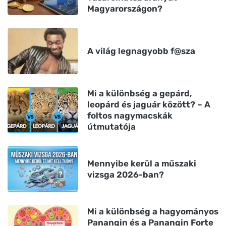
Magyarországon?
A világ legnagyobb f@sza
Mi a különbség a gepárd,
leopárd és jaguár között? – A
foltos nagymacskák
útmutatója
Mennyibe kerül a műszaki
vizsga 2026-ban?
Mi a különbség a hagyományos
Panangin és a Panangin Forte