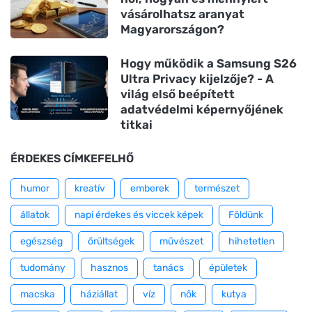
vásárolhatsz aranyat
Magyarországon?
Hogy működik a Samsung S26
Ultra Privacy kijelzője? - A
világ első beépített
adatvédelmi képernyőjének
titkai
ÉRDEKES CÍMKEFELHŐ
humor
kreatív
emberek
természet
állatok
napi érdekes és viccek képek
Földünk
egészség
őrültségek
művészet
hihetetlen
tudomány
hasznos
tanács
épületek
macska
háziállat
víz
nők
kutya