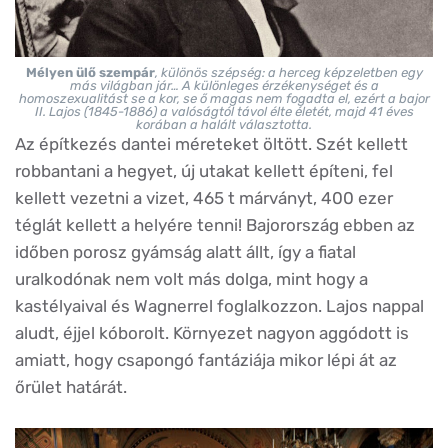
Mélyen ülő szempár
, különös szépség: a herceg képzeletben egy
más világban jár… A különleges érzékenységet és a
homoszexualitást se a kor, se ő magas nem fogadta el, ezért a bajor
II. Lajos (1845-1886) a valóságtól távol élte életét, majd 41 éves
korában a halált választotta.
Az építkezés dantei méreteket öltött. Szét kellett
robbantani a hegyet, új utakat kellett építeni, fel
kellett vezetni a vizet, 465 t márványt, 400 ezer
téglát kellett a helyére tenni! Bajorország ebben az
időben porosz gyámság alatt állt, így a fiatal
uralkodónak nem volt más dolga, mint hogy a
kastélyaival és Wagnerrel foglalkozzon. Lajos nappal
aludt, éjjel kóborolt. Környezet nagyon aggódott is
amiatt, hogy csapongó fantáziája mikor lépi át az
őrület határát.