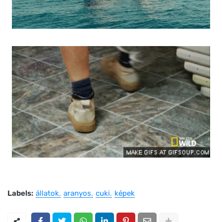
Labels:
állatok
aranyos
cuki
képek