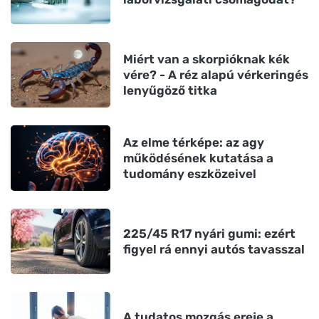
Miért van a skorpióknak kék
vére? - A réz alapú vérkeringés
lenyűgöző titka
Az elme térképe: az agy
működésének kutatása a
tudomány eszközeivel
225/45 R17 nyári gumi: ezért
figyel rá ennyi autós tavasszal
A tudatos mozgás ereje a