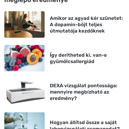
Amikor az agyad kér szünetet:
A dopamin-böjt teljes
útmutatója kezdőknek
Így derítheted ki, van-e
gyümölcsallergiád
DEXA vizsgálat pontossága:
mennyire megbízható az
eredmény?
Hogyan állítsd össze a saját
laborvizsgálati csomagodat?