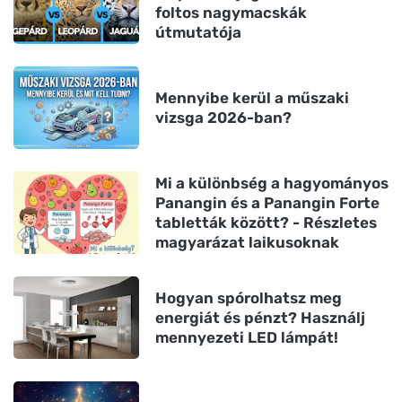
foltos nagymacskák
útmutatója
Mennyibe kerül a műszaki
vizsga 2026-ban?
Mi a különbség a hagyományos
Panangin és a Panangin Forte
tabletták között? - Részletes
magyarázat laikusoknak
Hogyan spórolhatsz meg
energiát és pénzt? Használj
mennyezeti LED lámpát!