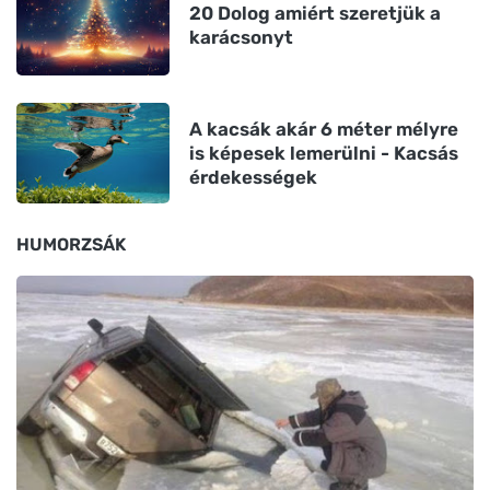
20 Dolog amiért szeretjük a
karácsonyt
A kacsák akár 6 méter mélyre
is képesek lemerülni - Kacsás
érdekességek
HUMORZSÁK