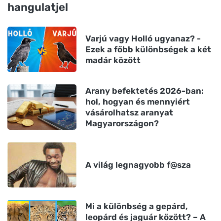
hangulatjel
Varjú vagy Holló ugyanaz? -
Ezek a főbb különbségek a két
madár között
Arany befektetés 2026-ban:
hol, hogyan és mennyiért
vásárolhatsz aranyat
Magyarországon?
A világ legnagyobb f@sza
Mi a különbség a gepárd,
leopárd és jaguár között? – A