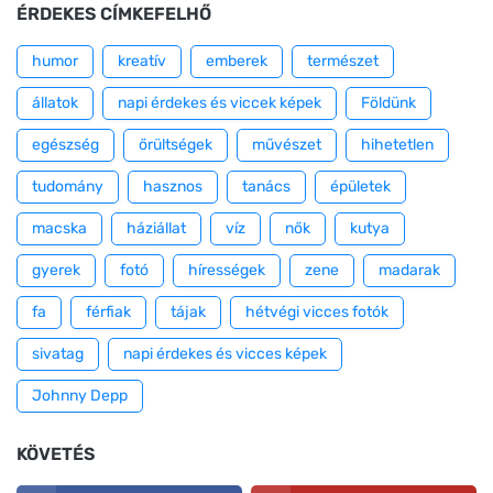
ÉRDEKES CÍMKEFELHŐ
humor
kreatív
emberek
természet
állatok
napi érdekes és viccek képek
Földünk
egészség
őrültségek
művészet
hihetetlen
tudomány
hasznos
tanács
épületek
macska
háziállat
víz
nők
kutya
gyerek
fotó
hírességek
zene
madarak
fa
férfiak
tájak
hétvégi vicces fotók
sivatag
napi érdekes és vicces képek
Johnny Depp
KÖVETÉS