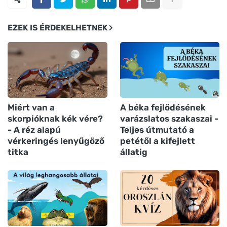
EZEK IS ÉRDEKELHETNEK
Miért van a
A béka fejlődésének
skorpióknak kék vére?
varázslatos szakaszai -
- A réz alapú
Teljes útmutató a
vérkeringés lenyűgöző
petétől a kifejlett
titka
állatig