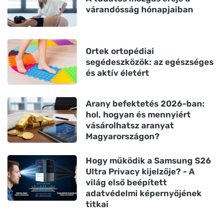
várandósság hónapjaiban
Ortek ortopédiai
segédeszközök: az egészséges
és aktív életért
Arany befektetés 2026-ban:
hol, hogyan és mennyiért
vásárolhatsz aranyat
Magyarországon?
Hogy működik a Samsung S26
Ultra Privacy kijelzője? - A
világ első beépített
adatvédelmi képernyőjének
titkai