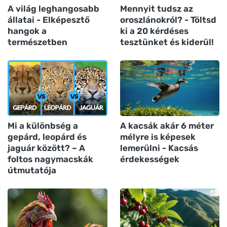
A világ leghangosabb
Mennyit tudsz az
állatai - Elképesztő
oroszlánokról? - Töltsd
hangok a
ki a 20 kérdéses
természetben
tesztünket és kiderül!
Mi a különbség a
A kacsák akár 6 méter
gepárd, leopárd és
mélyre is képesek
jaguár között? – A
lemerülni - Kacsás
foltos nagymacskák
érdekességek
útmutatója