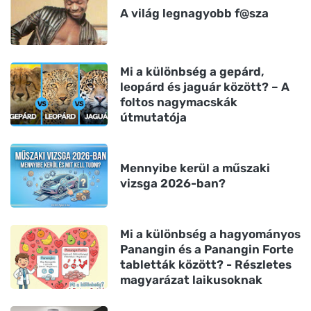
A világ legnagyobb f@sza
Mi a különbség a gepárd,
leopárd és jaguár között? – A
foltos nagymacskák
útmutatója
Mennyibe kerül a műszaki
vizsga 2026-ban?
Mi a különbség a hagyományos
Panangin és a Panangin Forte
tabletták között? - Részletes
magyarázat laikusoknak