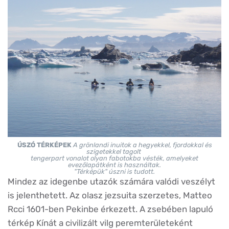
ÚSZÓ TÉRKÉPEK
A grönlandi inuitok a hegyekkel, fjordokkal és
szigetekkel tagolt
tengerpart vonalot olyan fabotokba vésték, amelyeket
evezőlapátként is használtak.
"Térképük" úszni is tudott.
Mindez az idegenbe utazók számára valódi veszélyt
is jelenthetett. Az olasz jezsuita szerzetes, Matteo
Rcci 1601-ben Pekinbe érkezett. A zsebében lapuló
térkép Kínát a civilizált vilg peremterületeként