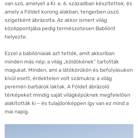
van szó, amelyet a Kr. e. 6. században készítettek, és
amely a Földet korong alakban, tengerben úszó
szigetként ábrázolta. Az akkor ismert világ
középpontjába pedig természetesen Babilónt
helyezte.
Ezzel a babilóniaiak azt tették, amit akkoriban
minden más nép: a világ „köldökének” tartották
magukat. Minden, ami a látókörükön és befolyásukon
kívül esett, érdektelen volt számukra: a világ
peremén barbárok laktak. A Földet ábrázoló
térképeket mindig saját világképüknek megfelelően
alakították ki – és tulajdonképpen így van ez mind a
mai napig.