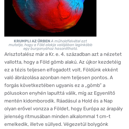
KRUMPLI AZ ŰRBEN
A műholdfelvétel azt
mutatja, hogy a Föld alakja valójában leginkább
egy burgonyához hasonlítható.
Arisztotalész már a Kr. e. 4. században azt a nézetet
vallotta, hogy a Föld gömb alakú. Az újkor kezdetéig
ez a tézis teljesen elfogadott volt. Földünk ekként
való ábrázolása azonban nem teljesen pontos. A
forgás következtében ugyanis ez a „gömb” a
pólusokon enyhén lapulttá válik, míg az Egyenlítő
mentén kidomborodik. Ráadásul a Hold és a Nap
olyan erővel vonzza a Földet, hogy Európa az árapály
jelenség ritmusában minden alkalommal 1 cm-t
emelkedik, illetve süllyed. Végezetül bolygónk