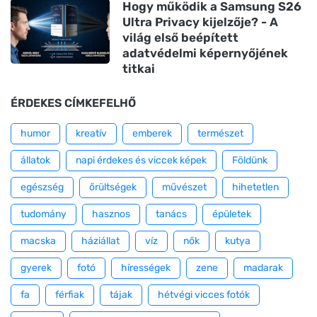
Hogy működik a Samsung S26
Ultra Privacy kijelzője? - A
világ első beépített
adatvédelmi képernyőjének
titkai
ÉRDEKES CÍMKEFELHŐ
humor
kreatív
emberek
természet
állatok
napi érdekes és viccek képek
Földünk
egészség
őrültségek
művészet
hihetetlen
tudomány
hasznos
tanács
épületek
macska
háziállat
víz
nők
kutya
gyerek
fotó
hírességek
zene
madarak
fa
férfiak
tájak
hétvégi vicces fotók