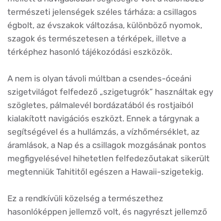
természeti jelenségek széles tárháza: a csillagos
égbolt, az évszakok változása, különböző nyomok,
szagok és természetesen a térképek, illetve a
térképhez hasonló tájékozódási eszközök.
A nem is olyan távoli múltban a csendes-óceáni
szigetvilágot felfedező „szigetugrók” használtak egy
szögletes, pálmalevél bordázatából és rostjaiból
kialakított navigációs eszközt. Ennek a tárgynak a
segítségével és a hullámzás, a vízhőmérséklet, az
áramlások, a Nap és a csillagok mozgásának pontos
megfigyelésével hihetetlen felfedezőutakat sikerült
megtenniük Tahititől egészen a Hawaii-szigetekig.
Ez a rendkívüli közelség a természethez
hasonlóképpen jellemző volt, és nagyrészt jellemző