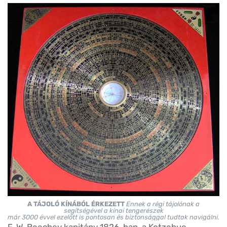
A TÁJOLÓ KÍNÁBÓL ÉRKEZETT
Ennek a régi tájolónak a
segítségével a kínai tengerészek
már 3000 évvel ezelőtt is pontosan és biztonsággal tudtak navigálni.