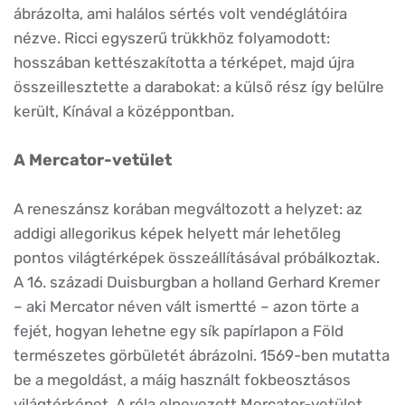
ábrázolta, ami halálos sértés volt vendéglátóira
nézve. Ricci egyszerű trükkhöz folyamodott:
hosszában kettészakította a térképet, majd újra
összeillesztette a darabokat: a külső rész így belülre
került, Kínával a középpontban.
A Mercator-vetület
A reneszánsz korában megváltozott a helyzet: az
addigi allegorikus képek helyett már lehetőleg
pontos világtérképek összeállításával próbálkoztak.
A 16. századi Duisburgban a holland Gerhard Kremer
– aki Mercator néven vált ismertté – azon törte a
fejét, hogyan lehetne egy sík papírlapon a Föld
természetes görbületét ábrázolni. 1569-ben mutatta
be a megoldást, a máig használt fokbeosztásos
világtérképet. A róla elnevezett Mercator-vetület