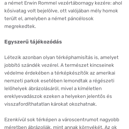
a német Erwin Rommel vezértábornagy kezére: ahol
kősivatag volt bejelölve, ott valójában mély homok
terült el, amelyben a német páncélosok
megrekedtek.
Egyszerű tájékozódás
Létezik azonban olyan térképhamisítás is, amelyet
jobbító szándék vezérel. A természet kincseinek
védelme érdekében a térképkészítők az amerikai
nemzeti parkok esetében lemondtak a régészeti
lelőhelyek ábrázolásáról, mivel a kíméletlen
ereklyevadászok ezeken a helyeken jelentős és
visszafordíthatatlan károkat okozhatnak.
Ezenkívül sok térképen a városcentrumot nagyobb
méretben ábrázolják, mint annak környékét. Az ok