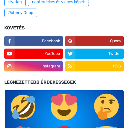
sivatag
napi érdekes és vicces képek
Johnny Depp
KÖVETÉS
Facebook
Quora
YouTube
Twitter
Instagram
RSS
LEGNÉZETTEBB ÉRDEKESSÉGEK