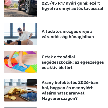
225/45 R17 nyári gumi: ezért
figyel rá ennyi autós tavasszal
A tudatos mozgás ereje a
várandósság hónapjaiban
Ortek ortopédiai
segédeszközök: az egészséges
és aktív életért
Arany befektetés 2026-ban:
hol, hogyan és mennyiért
vásárolhatsz aranyat
Magyarországon?