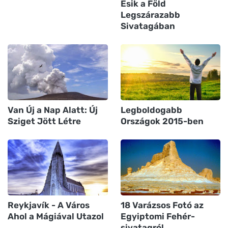
Esik a Föld
Legszárazabb
Sivatagában
Van Új a Nap Alatt: Új
Legboldogabb
Sziget Jött Létre
Országok 2015-ben
Reykjavík - A Város
18 Varázsos Fotó az
Ahol a Mágiával Utazol
Egyiptomi Fehér-
sivatagról