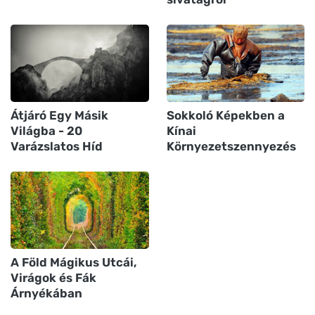
Átjáró Egy Másik
Sokkoló Képekben a
Világba - 20
Kínai
Varázslatos Híd
Környezetszennyezés
A Föld Mágikus Utcái,
Virágok és Fák
Árnyékában