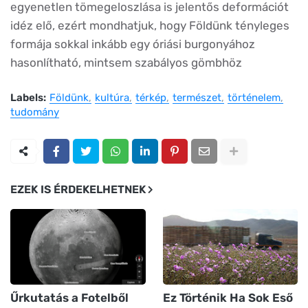
egyenetlen tömegeloszlása is jelentős deformációt
idéz elő, ezért mondhatjuk, hogy Földünk tényleges
formája sokkal inkább egy óriási burgonyához
hasonlítható, mintsem szabályos gömbhöz
Labels:
Földünk
kultúra
térkép
természet
történelem
tudomány
EZEK IS ÉRDEKELHETNEK
Űrkutatás a Fotelből
Ez Történik Ha Sok Eső