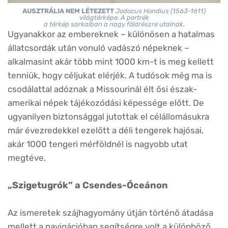
AUSZTRÁLIA NEM LÉTEZETT
Jodocus Hondius (1563-1611)
világtérképe. A portrék
a térkép sarkaiban a nagy földrészre utalnak.
Ugyanakkor az embereknek – különösen a hatalmas
állatcsordák után vonuló vadászó népeknek –
alkalmasint akár több mint 1000 km-t is meg kellett
tenniük, hogy céljukat elérjék. A tudósok még ma is
csodálattal adóznak a Missourinál élt ősi észak-
amerikai népek tájékozódási képessége előtt. De
ugyanilyen biztonsággal jutottak el célállomásukra
már évezredekkel ezelőtt a déli tengerek hajósai,
akár 1000 tengeri mérföldnél is nagyobb utat
megtéve.
„Szigetugrók” a Csendes-Óceánon
Az ismeretek szájhagyomány útján történő átadása
mellett a navigációban segítségre volt a különböző