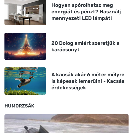
Hogyan spórolhatsz meg
energiát és pénzt? Használj
mennyezeti LED lámpát!
20 Dolog amiért szeretjük a
karácsonyt
A kacsák akár 6 méter mélyre
is képesek lemerülni - Kacsás
érdekességek
HUMORZSÁK