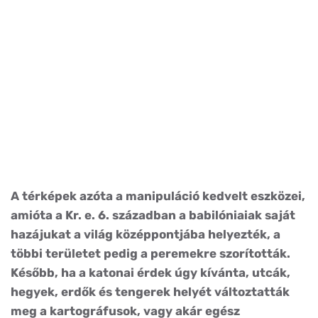
A térképek azóta a manipuláció kedvelt eszközei,
amióta a Kr. e. 6. században a babilóniaiak saját
hazájukat a világ középpontjába helyezték, a
többi területet pedig a peremekre szorították.
Később, ha a katonai érdek úgy kívánta, utcák,
hegyek, erdők és tengerek helyét változtatták
meg a kartográfusok, vagy akár egész