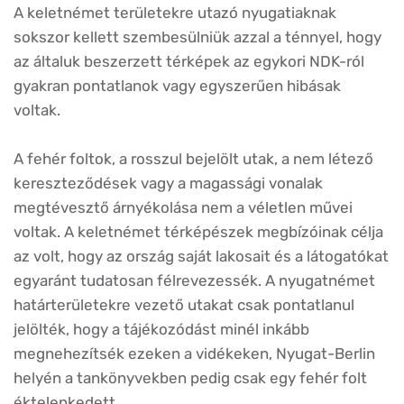
A keletnémet területekre utazó nyugatiaknak
sokszor kellett szembesülniük azzal a ténnyel, hogy
az általuk beszerzett térképek az egykori NDK-ról
gyakran pontatlanok vagy egyszerűen hibásak
voltak.
A fehér foltok, a rosszul bejelölt utak, a nem létező
kereszteződések vagy a magassági vonalak
megtévesztő árnyékolása nem a véletlen művei
voltak. A keletnémet térképészek megbízóinak célja
az volt, hogy az ország saját lakosait és a látogatókat
egyaránt tudatosan félrevezessék. A nyugatnémet
határterületekre vezető utakat csak pontatlanul
jelölték, hogy a tájékozódást minél inkább
megnehezítsék ezeken a vidékeken, Nyugat-Berlin
helyén a tankönyvekben pedig csak egy fehér folt
éktelenkedett.