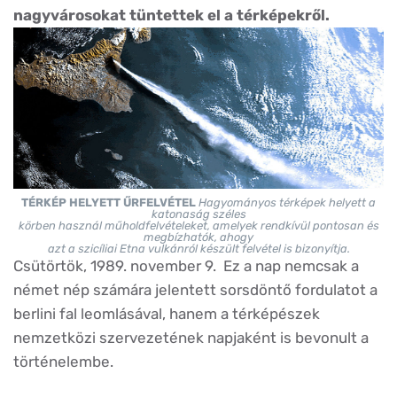
nagyvárosokat tüntettek el a térképekről.
TÉRKÉP HELYETT ŰRFELVÉTEL
Hagyományos térképek helyett a
katonaság széles
körben használ műholdfelvételeket, amelyek rendkívül pontosan és
megbízhatók, ahogy
azt a szicíliai Etna vulkánról készült felvétel is bizonyítja.
Csütörtök, 1989. november 9. Ez a nap nemcsak a
német nép számára jelentett sorsdöntő fordulatot a
berlini fal leomlásával, hanem a térképészek
nemzetközi szervezetének napjaként is bevonult a
történelembe.