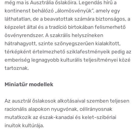
még ma is Ausztrália őslakóira. Legendás hírű a
kontinenst behálózó „álomösvényük”, amely egy
láthatatlan, de a beavatottak számára biztonságos, a
képzelet által és a tradíció birtokában felismerhető
ösvényrendszer. A szakrális helyszíneken
hátrahagyott, szinte szőnyegszerűen kialakított,
térképként értelmezhető sziklafestményeik pedig az
emberiség legnagyobb kulturális teljesítményei közé
tartoznak.
Miniatűr modellek
Az ausztrál őslakosok alkotásaival szemben teljesen
racionális alapokon nyugvónak, célirányosnak
mutatkozik az észak-kanadai és kelet-szibériai
inuitok kultúrája.