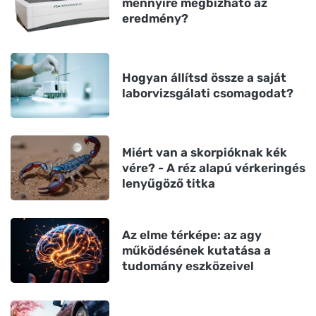
mennyire megbízható az
eredmény?
Hogyan állítsd össze a saját
laborvizsgálati csomagodat?
Miért van a skorpióknak kék
vére? - A réz alapú vérkeringés
lenyűgöző titka
Az elme térképe: az agy
működésének kutatása a
tudomány eszközeivel