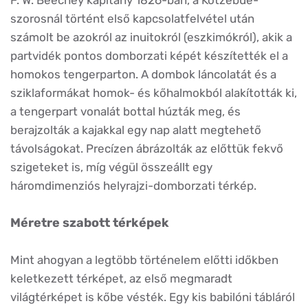
F. W. Beechey kapitány 1826-ban, a Kotzebue-
szorosnál történt első kapcsolatfelvétel után
számolt be azokról az inuitokról (eszkimókról), akik a
partvidék pontos domborzati képét készítették el a
homokos tengerparton. A dombok láncolatát és a
sziklaformákat homok- és kőhalmokból alakították ki,
a tengerpart vonalát bottal húzták meg, és
berajzolták a kajakkal egy nap alatt megtehető
távolságokat. Precízen ábrázolták az előttük fekvő
szigeteket is, míg végül összeállt egy
háromdimenziós helyrajzi-domborzati térkép.
Méretre szabott térképek
Mint ahogyan a legtöbb történelem előtti időkben
keletkezett térképet, az első megmaradt
világtérképet is kőbe vésték. Egy kis babilóni tábláról