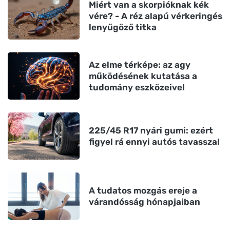
Miért van a skorpióknak kék
vére? - A réz alapú vérkeringés
lenyűgöző titka
Az elme térképe: az agy
működésének kutatása a
tudomány eszközeivel
225/45 R17 nyári gumi: ezért
figyel rá ennyi autós tavasszal
A tudatos mozgás ereje a
várandósság hónapjaiban