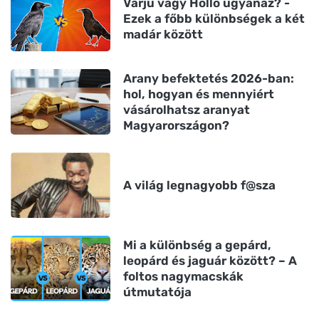
Varjú vagy Holló ugyanaz? -
Ezek a főbb különbségek a két
madár között
Arany befektetés 2026-ban:
hol, hogyan és mennyiért
vásárolhatsz aranyat
Magyarországon?
A világ legnagyobb f@sza
Mi a különbség a gepárd,
leopárd és jaguár között? – A
foltos nagymacskák
útmutatója