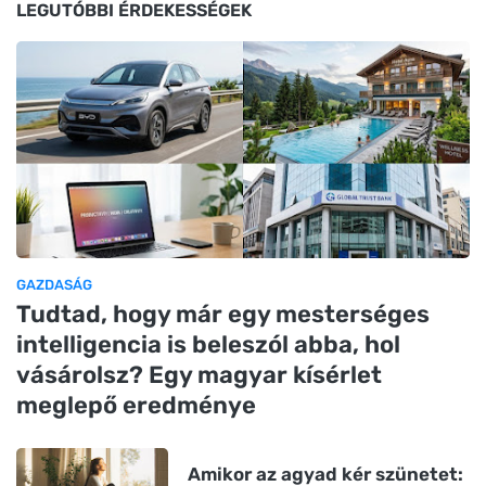
LEGUTÓBBI ÉRDEKESSÉGEK
GAZDASÁG
Tudtad, hogy már egy mesterséges
intelligencia is beleszól abba, hol
vásárolsz? Egy magyar kísérlet
meglepő eredménye
Amikor az agyad kér szünetet: