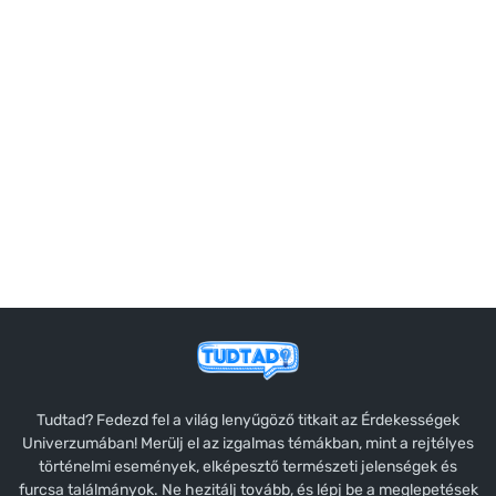
Tudtad? Fedezd fel a világ lenyűgöző titkait az Érdekességek
Univerzumában! Merülj el az izgalmas témákban, mint a rejtélyes
történelmi események, elképesztő természeti jelenségek és
furcsa találmányok. Ne hezitálj tovább, és lépj be a meglepetések