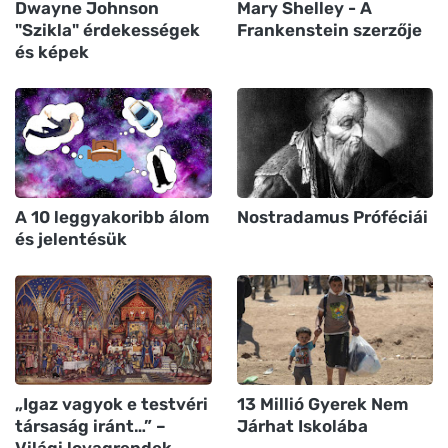
Dwayne Johnson
Mary Shelley - A
"Szikla" érdekességek
Frankenstein szerzője
és képek
A 10 leggyakoribb álom
Nostradamus Próféciái
és jelentésük
„Igaz vagyok e testvéri
13 Millió Gyerek Nem
társaság iránt…” –
Járhat Iskolába