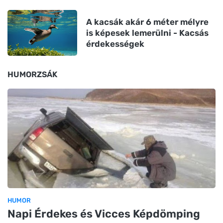
A kacsák akár 6 méter mélyre
is képesek lemerülni - Kacsás
érdekességek
HUMORZSÁK
HUMOR
Napi Érdekes és Vicces Képdömping