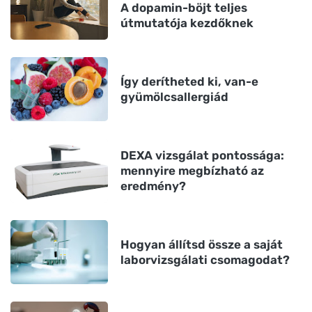
A dopamin-böjt teljes
útmutatója kezdőknek
Így derítheted ki, van-e
gyümölcsallergiád
DEXA vizsgálat pontossága:
mennyire megbízható az
eredmény?
Hogyan állítsd össze a saját
laborvizsgálati csomagodat?