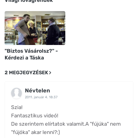
Világi lovagrendek
"Biztos Vásárolsz?" -
Kérdezi a Táska
2 MEGJEGYZÉSEK
Névtelen
2011. január 4. 18:37
Szia!
Fantasztikus videó!
De szerintem elírtatok valamit.A "fújúka" nem
"fújóka" akar lenni?:)