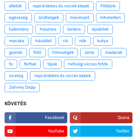
állatok
napi érdekes és viccek képek
Földünk
egészség
őrültségek
művészet
hihetetlen
tudomány
hasznos
tanács
épületek
macska
háziállat
víz
nők
kutya
gyerek
fotó
hírességek
zene
madarak
fa
férfiak
tájak
hétvégi vicces fotók
sivatag
napi érdekes és vicces képek
Johnny Depp
KÖVETÉS
Facebook
Quora
YouTube
Twitter