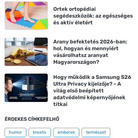
Ortek ortopédiai
segédeszközök: az egészséges
és aktív életért
Arany befektetés 2026-ban:
hol, hogyan és mennyiért
vásárolhatsz aranyat
Magyarországon?
Hogy működik a Samsung S26
Ultra Privacy kijelzője? - A
világ első beépített
adatvédelmi képernyőjének
titkai
ÉRDEKES CÍMKEFELHŐ
humor
kreatív
emberek
természet