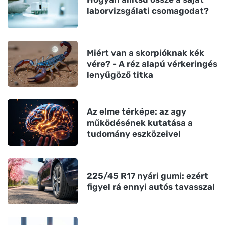
laborvizsgálati csomagodat?
Miért van a skorpióknak kék
vére? - A réz alapú vérkeringés
lenyűgöző titka
Az elme térképe: az agy
működésének kutatása a
tudomány eszközeivel
225/45 R17 nyári gumi: ezért
figyel rá ennyi autós tavasszal