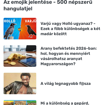
Az emojik jelentése - 500 népszerű
hangulatjel
Varjú vagy Holló ugyanaz? -
Ezek a főbb különbségek a két
madár között
Arany befektetés 2026-ban:
hol, hogyan és mennyiért
vásárolhatsz aranyat
Magyarországon?
A világ legnagyobb f@sza
Mi a különbség a gepárd,