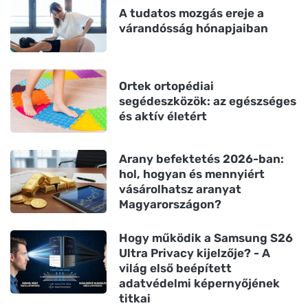
A tudatos mozgás ereje a
várandósság hónapjaiban
Ortek ortopédiai
segédeszközök: az egészséges
és aktív életért
Arany befektetés 2026-ban:
hol, hogyan és mennyiért
vásárolhatsz aranyat
Magyarországon?
Hogy működik a Samsung S26
Ultra Privacy kijelzője? - A
világ első beépített
adatvédelmi képernyőjének
titkai