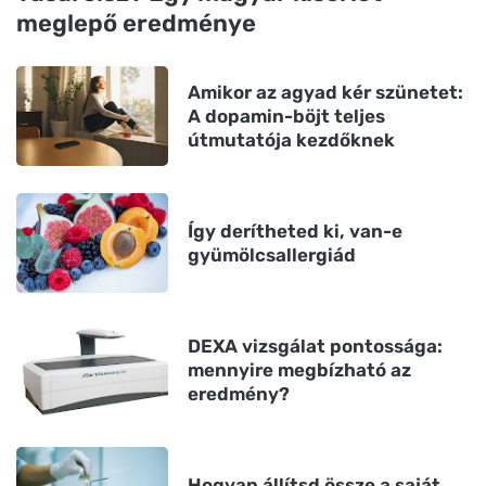
meglepő eredménye
Amikor az agyad kér szünetet:
A dopamin-böjt teljes
útmutatója kezdőknek
Így derítheted ki, van-e
gyümölcsallergiád
DEXA vizsgálat pontossága:
mennyire megbízható az
eredmény?
Hogyan állítsd össze a saját