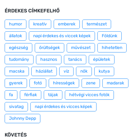
ÉRDEKES CÍMKEFELHŐ
humor
kreatív
emberek
természet
állatok
napi érdekes és viccek képek
Földünk
egészség
őrültségek
művészet
hihetetlen
tudomány
hasznos
tanács
épületek
macska
háziállat
víz
nők
kutya
gyerek
fotó
hírességek
zene
madarak
fa
férfiak
tájak
hétvégi vicces fotók
sivatag
napi érdekes és vicces képek
Johnny Depp
KÖVETÉS